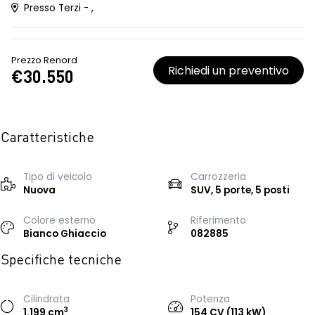
Presso Terzi - ,
Prezzo Renord
Richiedi un preventivo
€30.550
Caratteristiche
Tipo di veicolo
Carrozzeria
Nuova
SUV, 5 porte, 5 posti
Colore esterno
Riferimento
Bianco Ghiaccio
082885
Specifiche tecniche
Cilindrata
Potenza
3
1.199 cm
154 CV (113 kW)