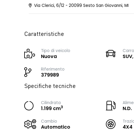
Via Clerici, 6/12 - 20099 Sesto San Giovanni, MI
Caratteristiche
Tipo di veicolo
Carro
Nuova
SUV,
Riferimento
379989
Specifiche tecniche
Cilindrata
Alime
3
1.199 cm
N.D.
Cambio
Trazi
Automatico
4X4