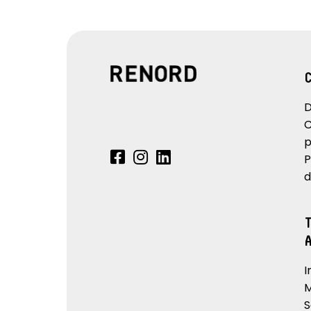
D
C
p
P
d
I
M
S