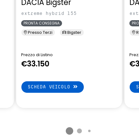
DACIA Bigster
DA
extreme hybrid 155
ext
PRONTA CONSEGNA
PR
Presso Terzi
Bigster
R
Prezzo di Listino
Prezz
€33.150
€3
SCHEDA VEICOLO