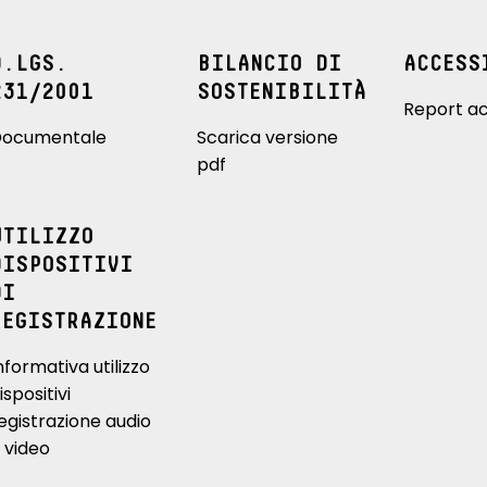
D.LGS.
BILANCIO DI
ACCESS
231/2001
SOSTENIBILITÀ
Report ac
ocumentale
Scarica versione
pdf
UTILIZZO
DISPOSITIVI
DI
REGISTRAZIONE
nformativa utilizzo
ispositivi
egistrazione audio
 video