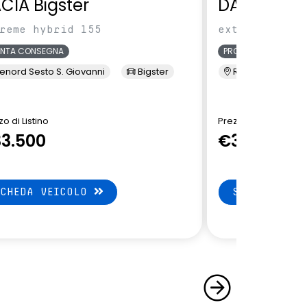
CIA Bigster
DACIA Bigs
reme hybrid 155
extreme hybri
ONTA CONSEGNA
PRONTA CONSEGNA
enord Sesto S. Giovanni
Bigster
Renord Sesto S. 
o di Listino
Prezzo di Listino
3.500
€32.650
SCHEDA VEICOLO
SCHEDA VEI