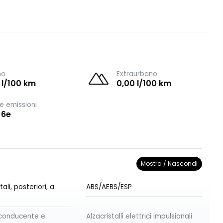
no
Extraurbano
 l/100 km
0,00 l/100 km
e emissioni
 6e
Mostra / Nascondi
ali, posteriori, a
ABS/AEBS/ESP
l conducente e
Alzacristalli elettrici impulsionali