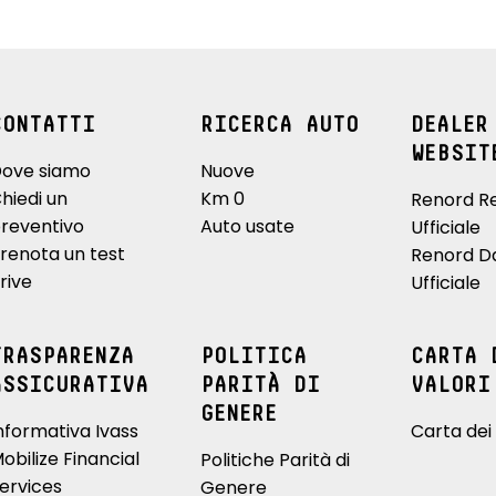
CONTATTI
RICERCA AUTO
DEALER
WEBSIT
ove siamo
Nuove
hiedi un
Km 0
Renord R
reventivo
Auto usate
Ufficiale
renota un test
Renord D
rive
Ufficiale
TRASPARENZA
POLITICA
CARTA 
ASSICURATIVA
PARITÀ DI
VALORI
GENERE
nformativa Ivass
Carta dei 
obilize Financial
Politiche Parità di
ervices
Genere