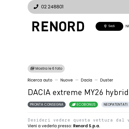
02 248801
N
Sedi
Mostra le 6 foto
Ricerca auto
Nuove
Dacia
Duster
DACIA extreme MY26 hybrid
PRONTA CONSEGNA
ECOBONUS
NEOPATENTATI
Desideri vedere questa vettura dal 
Vieni a vederla presso:
Renord S.p.a.