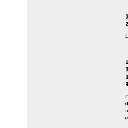
D
I
d
r
e