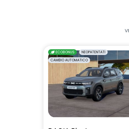
retro
Keyless entry
Kit di gonfia
V
Pneumatici all seasons
Presa da 12V 
ECOBONUS
NEOPATENTATI
CAMBIO AUTOMATICO
Riconoscimento corsia LKA
Riconoscimen
stradali con 
superamento 
velocità ISA
Sistema avanzato di rilevamento
Sistema di co
stato di vigilanza del conducente
pressione pn
con telecamera
Volante regolabile in altezza e
Volante soft
profondita'
per ISA