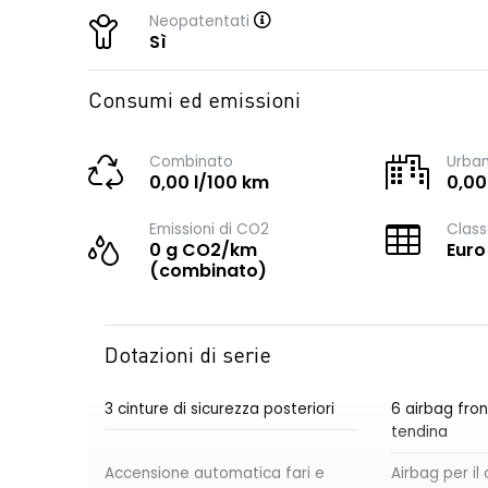
Neopatentati
Sì
Consumi ed emissioni
Combinato
Urba
0,00 l/100 km
0,00
Emissioni di CO2
Class
0 g CO2/km
Euro
(combinato)
Dotazioni di serie
3 cinture di sicurezza posteriori
6 airbag front
tendina
Accensione automatica fari e
Airbag per i