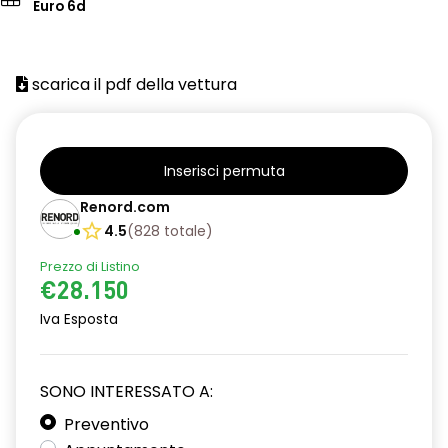
Euro 6d
scarica il pdf della vettura
Inserisci permuta
Renord.com
4.5
(
828
totale
)
Prezzo di Listino
€28.150
Iva Esposta
SONO INTERESSATO A:
Preventivo