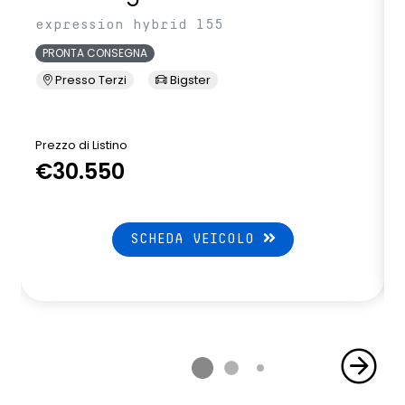
expression hybrid 155
PRONTA CONSEGNA
Presso Terzi
Bigster
Prezzo di Listino
P
€30.550
SCHEDA VEICOLO