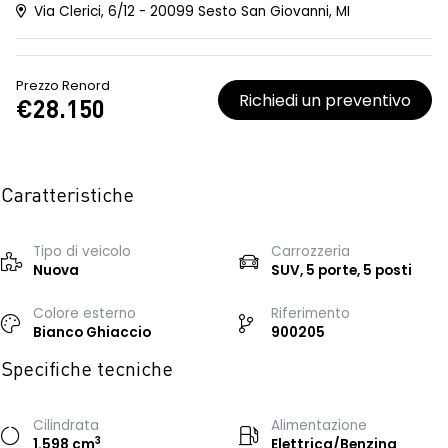
Via Clerici, 6/12 - 20099 Sesto San Giovanni, MI
Prezzo Renord
Richiedi un preventivo
€28.150
Caratteristiche
Tipo di veicolo
Carrozzeria
Nuova
SUV, 5 porte, 5 posti
Colore esterno
Riferimento
Bianco Ghiaccio
900205
Specifiche tecniche
Cilindrata
Alimentazione
3
1.598 cm
Elettrica/Benzina