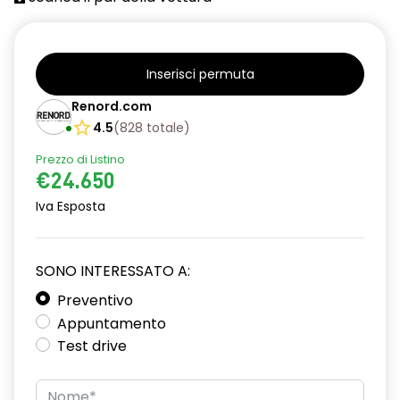
Assistenza alla frenata di emergenza AFU
Avviso cinture di sicurezza allacciate
Inserisci permuta
Avviso di cambio dei segnali stradali con avviso di
Renord.com
cambiamento velocità di corsia LDWS
4.5
(
828
totale
)
Barre tetto longitudinali nere
Prezzo di Listino
Calotte retrovisori in grigio megalite
€24.650
Iva Esposta
Cappelliera fissa
Caricatore smartphone a induzione
SONO INTERESSATO A:
Cerchi da 18''
Preventivo
Chiusura centralizzata delle portiere a distanza
Appuntamento
Test drive
Climatizzatore automatico
Commutatore airbag passeggero