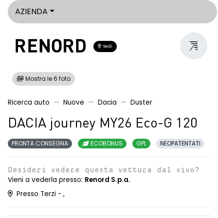
AZIENDA
Sedi
Mostra le 6 foto
Ricerca auto
Nuove
Dacia
Duster
DACIA journey MY26 Eco-G 120
PRONTA CONSEGNA
ECOBONUS
GPL
NEOPATENTATI
Desideri vedere questa vettura dal vivo?
Vieni a vederla presso:
Renord S.p.a.
Presso Terzi - ,