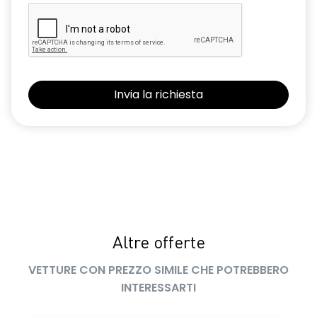
Keyless entry
Kit di gonfiaggio
Nuovo Media Nav Live navigazione connessa con traffico in
tempo reale + 3D Arkamys®
Panchetta posteriore frazionabile e ribaltabile 1/3-2/3
Presa da 12V nel bagagliaio
Retrovisori ripiegabili automaticamente con pulsante di
controllo sulla porta del conducente
Riconoscimento corsia LKA
Riconoscimento dei segnali stradali con avviso del
Altre offerte
superamento del limite di velocità ISA
VETTURE CON PREZZO SIMILE CHE POTREBBERO
Sedile conducente con regolazione lombare e in altezza
INTERESSARTI
Selleria in tessuto specifico journey MY26 grigio chiaro