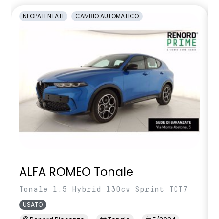
Sistema avanzato di rilevamento stato di vigilanza del
NEOPATENTATI
CAMBIO AUTOMATICO
conducente con telecamera
Sistema di controllo della pressione pneumatici
Vetri posteriori e lunotto scuri
Volante regolabile in altezza e profondita'
Volante soft feel con comandi per ISA
ALFA ROMEO Tonale
Tonale 1.5 Hybrid 130cv Sprint TCT7
USATO