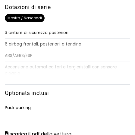
Dotazioni di serie
Mostra / Nascondi
3 cinture di sicurezza posteriori
6 airbag frontali, posteriori, a tendina
ABS/AEBS/ESP
Accensione automatica fari e tergicristalli con sensore
pioggia
Airbag per il conducente e passeggero
Optionals inclusi
Alzacristalli elettrici impulsionali anteriori e posteriori
Alzacristallo elettrico impulsionale anteriore lato conducente
Pack parking
Anabbaglianti Eco-LED
Assistenza al mantenimento della corsia
scarica il pdf della vettura