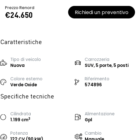
Prezzo Renord
Richiedi un preventivo
€24.650
Caratteristiche
Tipo di veicolo
Carrozzeria
Nuova
SUV, 5 porte, 5 posti
Colore esterno
Riferimento
Verde Oxide
574896
Specifiche tecniche
Cilindrata
Alimentazione
3
1.199 cm
Gpl
Potenza
Cambio
122 CV (90 kW)
Manuale