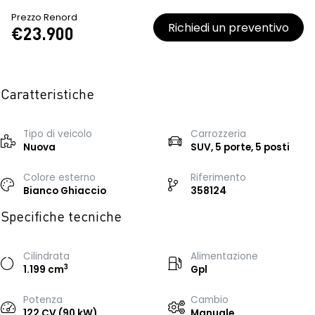
Prezzo Renord
Richiedi un preventivo
€23.900
Caratteristiche
Tipo di veicolo
Carrozzeria
Nuova
SUV, 5 porte, 5 posti
Colore esterno
Riferimento
Bianco Ghiaccio
358124
Specifiche tecniche
Cilindrata
Alimentazione
3
1.199 cm
Gpl
Potenza
Cambio
122 CV (90 kW)
Manuale