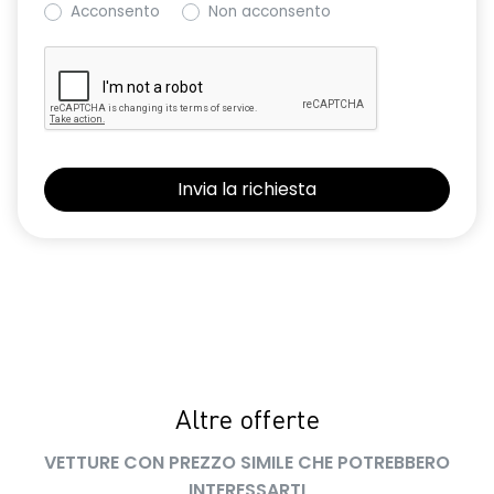
Acconsento
Non acconsento
Keyless entry
Kit di gonfiaggio
Nuovo Media Nav Live navigazione connessa con traffico in
tempo reale + 3D Arkamys®
Panchetta posteriore frazionabile e ribaltabile 1/3-2/3
Presa da 12V nel bagagliaio
Retrovisori ripiegabili automaticamente con pulsante di
controllo sulla porta del conducente
Riconoscimento corsia LKA
Riconoscimento dei segnali stradali con avviso del
superamento del limite di velocità ISA
Altre offerte
Sedile conducente con regolazione lombare e in altezza
VETTURE CON PREZZO SIMILE CHE POTREBBERO
Selleria in tessuto specifico journey MY26 grigio chiaro
INTERESSARTI