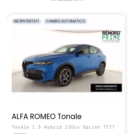
Sistema avanzato di rilevamento stato di vigilanza del
conducente con telecamera
NEOPATENTATI
CAMBIO AUTOMATICO
Sistema di controllo della pressione pneumatici
Vetri posteriori e lunotto scuri
Volante regolabile in altezza e profondita'
Volante soft feel con comandi per ISA
ALFA ROMEO Tonale
Tonale 1.5 Hybrid 130cv Sprint TCT7