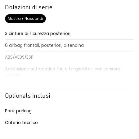
Dotazioni di serie
Mostra / Nascondi
3 cinture di sicurezza posteriori
6 airbag frontali, posteriori, a tendina
ABS/AEBS/ESP
Accensione automatica fari e tergicristalli con sensore
pioggia
Airbag per il conducente e passeggero
Optionals inclusi
Alzacristalli elettrici impulsionali anteriori e posteriori
Alzacristallo elettrico impulsionale anteriore lato conducente
Pack parking
Anabbaglianti Eco-LED
Criterio tecnico
Assistenza al mantenimento della corsia