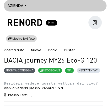
AZIENDA
Sedi
Mostra le 6 foto
Ricerca auto
Nuove
Dacia
Duster
DACIA journey MY26 Eco-G 120
PRONTA CONSEGNA
ECOBONUS
GPL
NEOPATENTATI
Desideri vedere questa vettura dal vivo?
Vieni a vederla presso:
Renord S.p.a.
Presso Terzi - ,