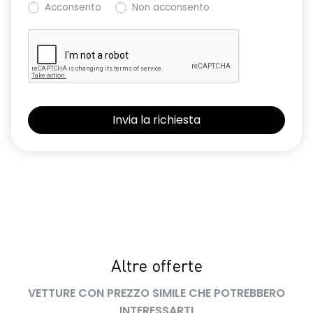
Acconsento
Non acconsento
Keyless entry
Kit di gonfiaggio
Nuovo Media Nav Live navigazione connessa con traffico in
tempo reale + 3D Arkamys®
Panchetta posteriore frazionabile e ribaltabile 1/3-2/3
Presa da 12V nel bagagliaio
Retrovisori ripiegabili automaticamente con pulsante di
controllo sulla porta del conducente
Riconoscimento corsia LKA
Riconoscimento dei segnali stradali con avviso del
superamento del limite di velocità ISA
Altre offerte
Sedile conducente con regolazione lombare e in altezza
VETTURE CON PREZZO SIMILE CHE POTREBBERO
Selleria in tessuto specifico journey MY26 grigio chiaro
INTERESSARTI