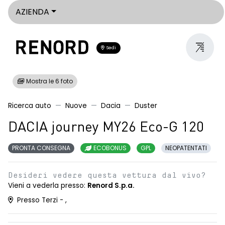
AZIENDA
Sedi
Mostra le 6 foto
Ricerca auto
Nuove
Dacia
Duster
DACIA journey MY26 Eco-G 120
PRONTA CONSEGNA
ECOBONUS
GPL
NEOPATENTATI
Desideri vedere questa vettura dal vivo?
Vieni a vederla presso:
Renord S.p.a.
Presso Terzi - ,