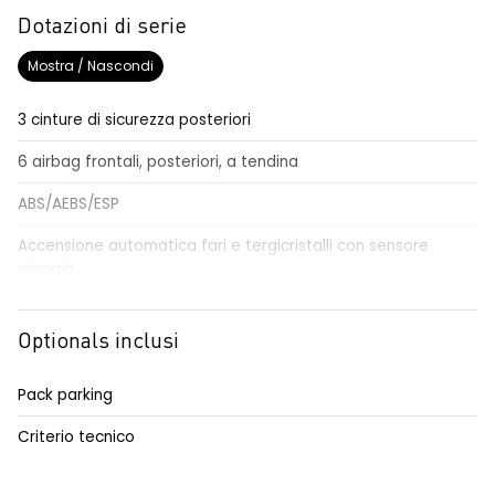
Dotazioni di serie
Mostra / Nascondi
3 cinture di sicurezza posteriori
6 airbag frontali, posteriori, a tendina
ABS/AEBS/ESP
Accensione automatica fari e tergicristalli con sensore
pioggia
Airbag per il conducente e passeggero
Optionals inclusi
Alzacristalli elettrici impulsionali anteriori e posteriori
Alzacristallo elettrico impulsionale anteriore lato conducente
Pack parking
Anabbaglianti Eco-LED
Criterio tecnico
Assistenza al mantenimento della corsia