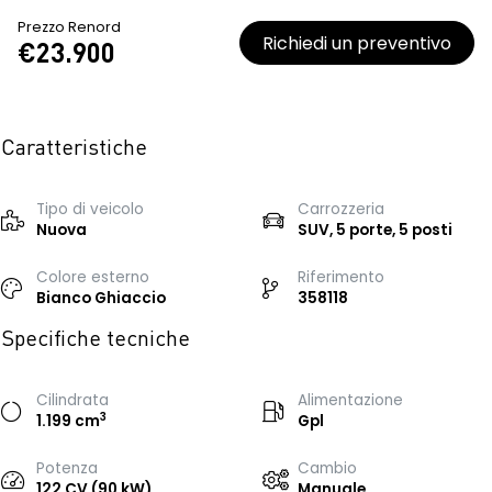
Prezzo Renord
Richiedi un preventivo
€23.900
Caratteristiche
Tipo di veicolo
Carrozzeria
Nuova
SUV, 5 porte, 5 posti
Colore esterno
Riferimento
Bianco Ghiaccio
358118
Specifiche tecniche
Cilindrata
Alimentazione
3
1.199 cm
Gpl
Potenza
Cambio
122 CV (90 kW)
Manuale