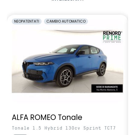
Sistema avanzato di rilevamento stato di vigilanza del
conducente con telecamera
NEOPATENTATI
CAMBIO AUTOMATICO
Sistema di controllo della pressione pneumatici
Vetri posteriori e lunotto scuri
Volante regolabile in altezza e profondita'
Volante soft feel con comandi per ISA
ALFA ROMEO Tonale
Tonale 1.5 Hybrid 130cv Sprint TCT7