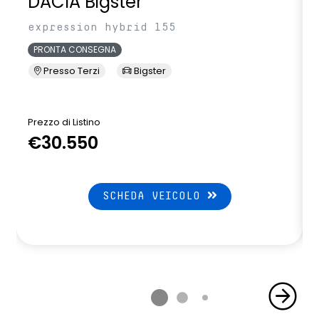
DACIA Bigster
expression hybrid 155
PRONTA CONSEGNA
Presso Terzi
Bigster
Prezzo di Listino
P
€30.550
SCHEDA VEICOLO