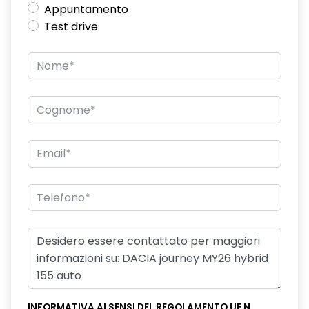
Appuntamento
Commutatore airbag passeggero
Test drive
Commutazione automatica abbaglianti/anabbaglianti
Consolle centrale con bracciolo e vano portaoggetti
Design cerchi in lega diamantati TAGASAN
Distance warning avviso distanza di sicurezza
Driver Display digitale personalizzabile da 7"
Eco Mode, Start and Stop e indicatore di cambiamento
velocità
Emergency call soggetto alla disponibilità di rete
compatibile 2G/3G o 4G/5G in base al veicolo
Frenata di emergenza anteriore
Freno di stazionamento elettrico
Ganci Isofix sui posti laterali sul retro
INFORMATIVA AI SENSI DEL REGOLAMENTO UE N.