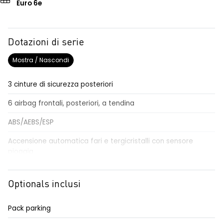
Euro 6e
Dotazioni di serie
Mostra / Nascondi
3 cinture di sicurezza posteriori
6 airbag frontali, posteriori, a tendina
ABS/AEBS/ESP
Accensione automatica fari e tergicristalli con sensore
pioggia
Adaptative cruise control
Optionals inclusi
Airbag per il conducente e passeggero
Alzacristalli elettrici impulsionali anteriori e posteriori
Pack parking