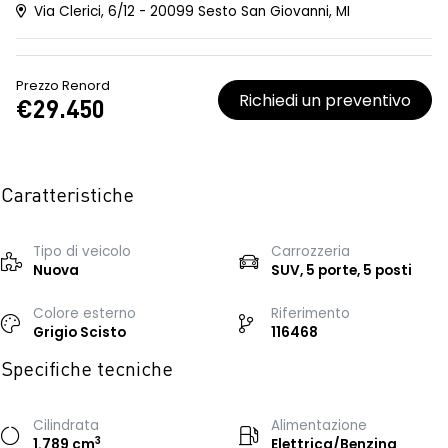
Via Clerici, 6/12 - 20099 Sesto San Giovanni, MI
Prezzo Renord
Richiedi un preventivo
€29.450
Caratteristiche
Tipo di veicolo
Carrozzeria
Nuova
SUV, 5 porte, 5 posti
Colore esterno
Riferimento
Grigio Scisto
116468
Specifiche tecniche
Cilindrata
Alimentazione
3
1.789 cm
Elettrica/Benzina