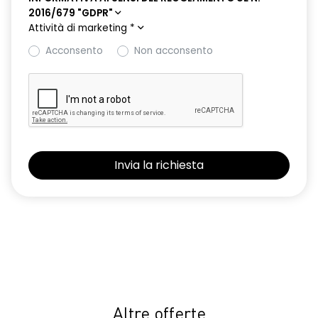
2016/679 "GDPR"
HARM08
Attività di marketing
*
Keyless entry
Acconsento
Non acconsento
Nuovo Media Nav Live navigazione connessa con traffico in
tempo reale + 3D Arkamys®
Panchetta posteriore frazionabile e ribaltabile 1/3-2/3
Presa da 12V nel bagagliaio
Retrovisori ripiegabili automaticamente con pulsante di
controllo sulla porta del conducente
Riconoscimento corsia LKA
Riconoscimento dei segnali stradali con avviso del
superamento del limite di velocità ISA
Sedile conducente con regolazione lombare e in altezza
Selleria in tessuto specifico journey MY26 grigio chiaro
Altre offerte