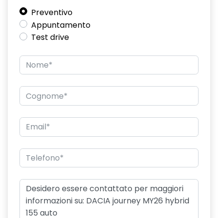
Commutatore airbag passeggero
Preventivo
Appuntamento
Commutazione automatica abbaglianti/anabbaglianti
Test drive
Consolle centrale con bracciolo e vano portaoggetti
Design cerchi in lega diamantati TAGASAN
Distance warning avviso distanza di sicurezza
Driver Display digitale personalizzabile da 7"
Eco Mode, Start and Stop e indicatore di cambiamento
velocità
Emergency call soggetto alla disponibilità di rete
compatibile 2G/3G o 4G/5G in base al veicolo
Frenata di emergenza anteriore
Freno di stazionamento elettrico
Ganci Isofix sui posti laterali sul retro