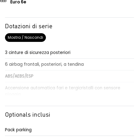
Euro 6e
Dotazioni di serie
Mostra / Nascondi
3 cinture di sicurezza posteriori
6 airbag frontali, posteriori, a tendina
ABS/AEBS/ESP
Accensione automatica fari e tergicristalli con sensore
pioggia
Adaptative cruise control
Optionals inclusi
Airbag per il conducente e passeggero
Alzacristalli elettrici impulsionali anteriori e posteriori
Pack parking