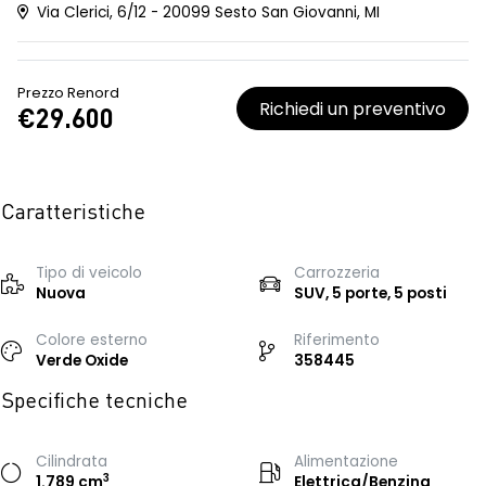
Via Clerici, 6/12 - 20099 Sesto San Giovanni, MI
Prezzo Renord
Richiedi un preventivo
€29.600
Caratteristiche
Tipo di veicolo
Carrozzeria
Nuova
SUV, 5 porte, 5 posti
Colore esterno
Riferimento
Verde Oxide
358445
Specifiche tecniche
Cilindrata
Alimentazione
3
1.789 cm
Elettrica/Benzina