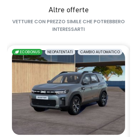
Sistema avanzato di rilevamento stato di vigilanza del
Altre offerte
conducente con telecamera
VETTURE CON PREZZO SIMILE CHE POTREBBERO
Sistema di controllo della pressione pneumatici
INTERESSARTI
Vetri posteriori e lunotto scuri
Volante regolabile in altezza e profondita'
ECOBONUS
NEOPATENTATI
CAMBIO AUTOMATICO
Volante soft feel con comandi per ISA