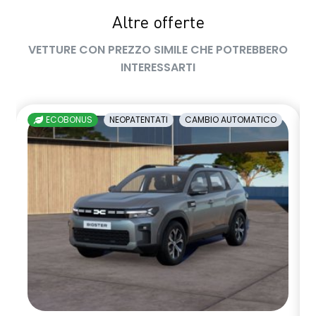
Sistema avanzato di rilevamento stato di vigilanza del
Altre offerte
conducente con telecamera
VETTURE CON PREZZO SIMILE CHE POTREBBERO
Sistema di controllo della pressione pneumatici
INTERESSARTI
Vetri posteriori e lunotto scuri
Volante regolabile in altezza e profondita'
ECOBONUS
NEOPATENTATI
CAMBIO AUTOMATICO
Volante soft feel con comandi per ISA