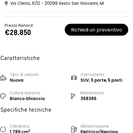
Via Clerici, 6/12 - 20099 Sesto San Giovanni, MI
Prezzo Renord
Richiedi un preventivo
€28.850
Caratteristiche
Tipo di veicolo
Carrozzeria
Nuova
SUV, 5 porte, 5 posti
Colore esterno
Riferimento
Bianco Ghiaccio
358386
Specifiche tecniche
Cilindrata
Alimentazione
3
1.789 cm
Elettrica/Benzina