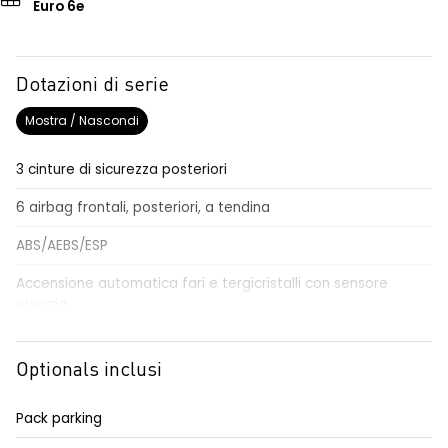
Euro 6e
Dotazioni di serie
Mostra / Nascondi
3 cinture di sicurezza posteriori
6 airbag frontali, posteriori, a tendina
ABS/AEBS/ESP
Accensione automatica fari e tergicristalli con sensore
pioggia
Adaptative cruise control
Optionals inclusi
Airbag per il conducente e passeggero
Alzacristalli elettrici impulsionali anteriori e posteriori
Pack parking