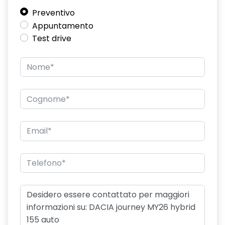
Commutatore airbag passeggero
Preventivo
Appuntamento
Commutazione automatica abbaglianti/anabbaglianti
Test drive
Consolle centrale con bracciolo e vano portaoggetti
Design cerchi in lega diamantati TAGASAN
Distance warning avviso distanza di sicurezza
Driver Display digitale personalizzabile da 7"
Eco Mode, Start and Stop e indicatore di cambiamento
velocità
Emergency call soggetto alla disponibilità di rete
compatibile 2G/3G o 4G/5G in base al veicolo
Frenata di emergenza anteriore
Freno di stazionamento elettrico
Ganci Isofix sui posti laterali sul retro