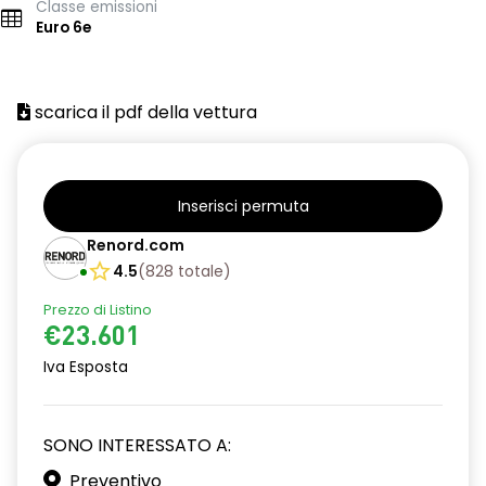
Classe emissioni
Euro 6e
scarica il pdf della vettura
Inserisci permuta
Renord.com
4.5
(
828
totale
)
Prezzo di Listino
€23.601
Iva Esposta
SONO INTERESSATO A:
Preventivo