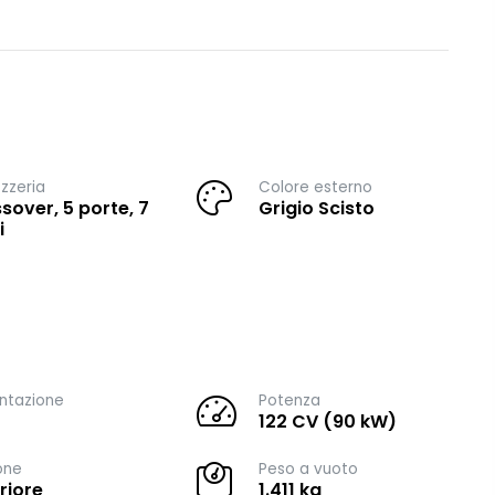
zzeria
Colore esterno
sover, 5 porte, 7
Grigio Scisto
i
ntazione
Potenza
122 CV (90 kW)
one
Peso a vuoto
riore
1.411 kg