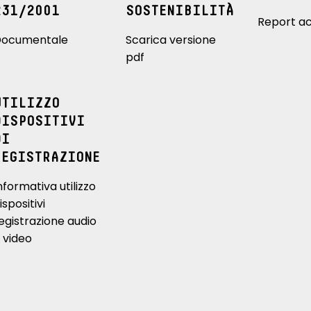
231/2001
SOSTENIBILITÀ
Report ac
ocumentale
Scarica versione
pdf
UTILIZZO
DISPOSITIVI
DI
REGISTRAZIONE
nformativa utilizzo
ispositivi
egistrazione audio
 video