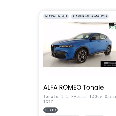
Assist
Paraurti verniciati in tinta
Retrovisore 
NEOPATENTATI
CAMBIO AUTOMATICO
carrozzeria
antiabbagli
Sedili con sistema isofix
Selleria in T
nero
Shark Antenna
Sistema di co
pressione pn
Tavolini pieghevoli e scorrevoli
Velocità mas
ALFA ROMEO Tonale
Tonale 1.5 Hybrid 130cv Spri
TCT7
USATO