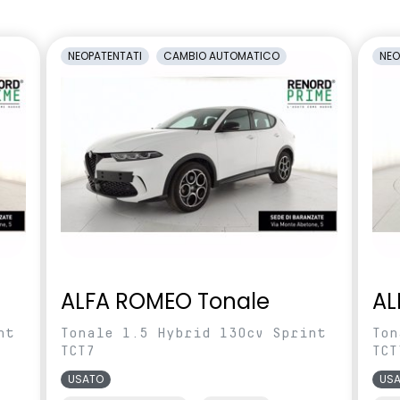
interno con
Retrovisori esterni non in tinta
NEOPATENTATI
CAMBIO AUTOMATICO
NEO
amento manuale
carrozzeria
EP Microcloud verde e
Sensori parcheggio anteriori e
posteriori
ntrollo della
Sistema di rilevamento stato di
eumatici indiretto
vigilanza del conducente
sima fino a 174 km/h
Volante in pelle TEP
ALFA ROMEO Tonale
AL
nt
Tonale 1.5 Hybrid 130cv Sprint
Ton
TCT7
TCT
USATO
US