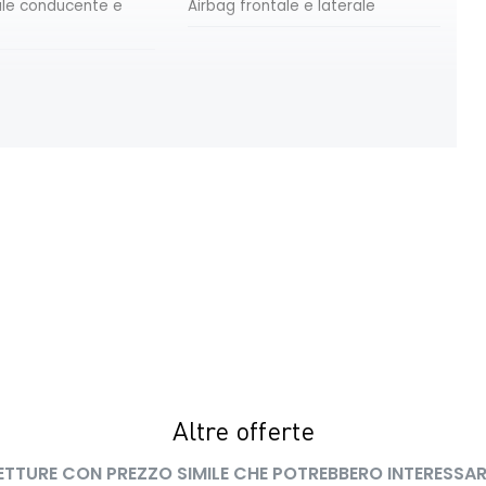
ale conducente e
Airbag frontale e laterale
osteriori elettrici
Barre tetto modulari nere
smartphone a
cerchi da 16''
re automatico
Console centrale alta
 in lega "TAMIA
Driver Display 7"
nded grip
Fari anabbaglianti a LED
Intelligent speed assistance ISA
Altre offerte
re warning avviso
Luci diurne a LED con firma
ETTURE CON PREZZO SIMILE CHE POTREBBERO INTERESSAR
 linea con Lane Keep
luminosa