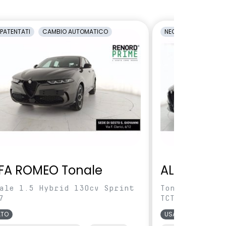
PATENTATI
CAMBIO AUTOMATICO
NEOPATENTATI
C
FA ROMEO Tonale
ALFA ROME
ale 1.5 Hybrid 130cv Sprint
Tonale 1.5 Hy
7
TCT7
ATO
USATO