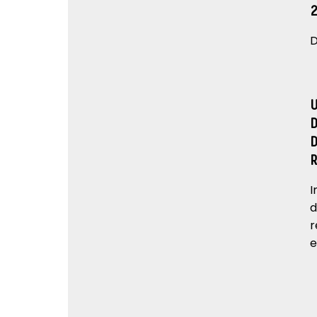
D
I
d
r
e