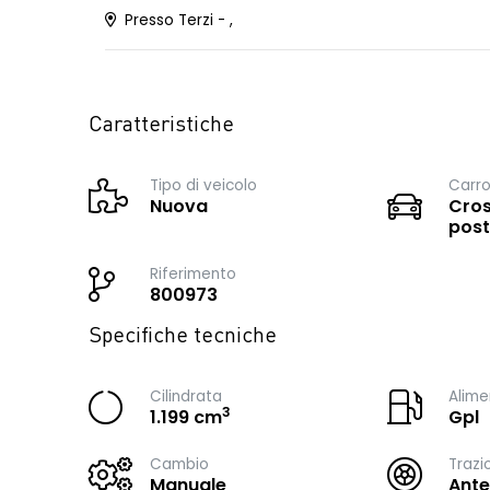
Presso Terzi - ,
Caratteristiche
Tipo di veicolo
Carro
Nuova
Cros
post
Riferimento
800973
Specifiche tecniche
Cilindrata
Alime
3
1.199 cm
Gpl
Cambio
Trazi
Manuale
Ante