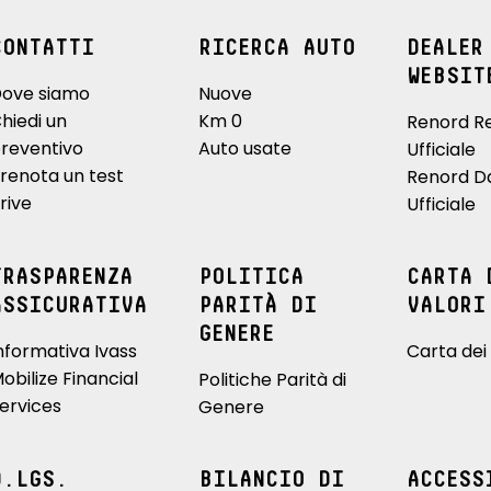
CONTATTI
RICERCA AUTO
DEALER
WEBSIT
ove siamo
Nuove
hiedi un
Km 0
Renord R
reventivo
Auto usate
Ufficiale
renota un test
Renord D
rive
Ufficiale
TRASPARENZA
POLITICA
CARTA 
ASSICURATIVA
PARITÀ DI
VALORI
GENERE
nformativa Ivass
Carta dei 
obilize Financial
Politiche Parità di
ervices
Genere
D.LGS.
BILANCIO DI
ACCESS