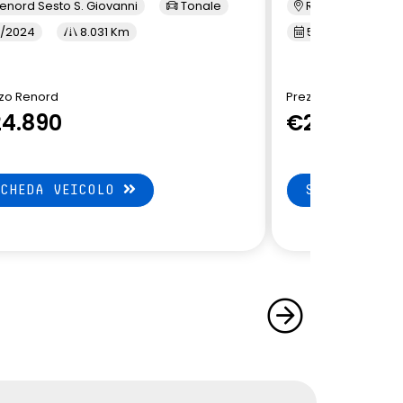
enord Sesto S. Giovanni
Tonale
Renord Baranza
/2024
8.031 Km
5/2024
1
zo Renord
Prezzo Renord
4.890
€24.890
SCHEDA VEICOLO
SCHEDA VEI