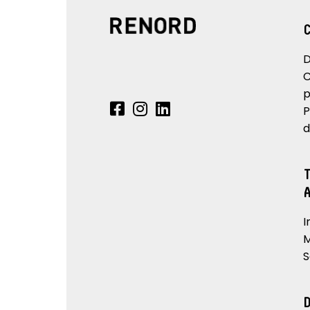
D
C
p
P
d
I
M
S