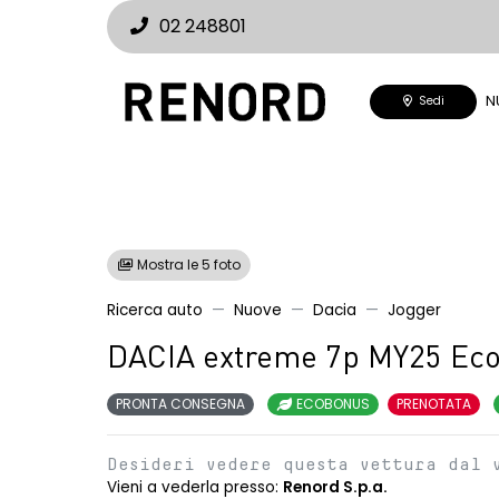
02 248801
N
Sedi
Mostra le 5 foto
Ricerca auto
Nuove
Dacia
Jogger
DACIA extreme 7p MY25 Eco
PRONTA CONSEGNA
ECOBONUS
PRENOTATA
Desideri vedere questa vettura dal 
Vieni a vederla presso:
Renord S.p.a.