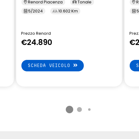
Renord Piacenza
Tonale
R
5/2024
10.602 Km
5
Prezzo Renord
Prez
€24.890
€2
SCHEDA VEICOLO