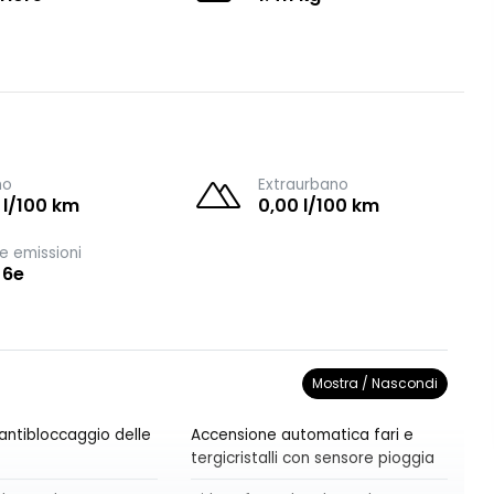
no
Extraurbano
 l/100 km
0,00 l/100 km
e emissioni
 6e
Mostra / Nascondi
antibloccaggio delle
Accensione automatica fari e
tergicristalli con sensore pioggia