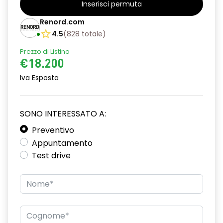
Inserisci permuta
Barre tetto modulari nere
Renord.com
Bracciolo anteriore con vano portaoggetti
4.5
(
828
totale
)
Prezzo di Listino
Chiave pieghevole a 3 pulsanti
€18.200
Chiusura elettrica delle porte
Iva Esposta
Cruise Control
Distance warning avviso distanza di sicurezza
SONO INTERESSATO A:
Driver display con schermo TFT da 3,5''
Preventivo
Appuntamento
Eco Mode
Test drive
Emergency call soggetto alla disponibilità di rete
compatibile 2G/3G o 4G/5G in base al veicolo
Firma luminosa pixelata con fari full LED
HARM03