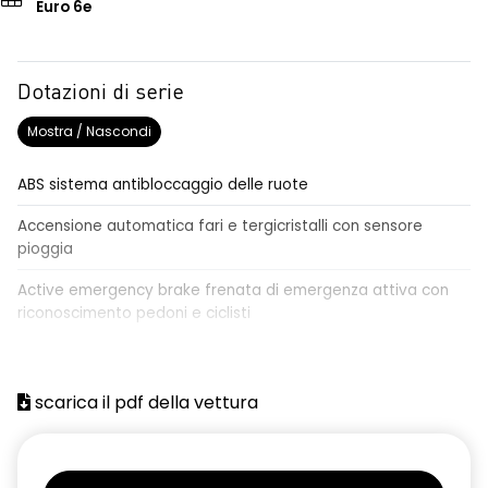
Euro 6e
Dotazioni di serie
Mostra / Nascondi
ABS sistema antibloccaggio delle ruote
Accensione automatica fari e tergicristalli con sensore
pioggia
Active emergency brake frenata di emergenza attiva con
riconoscimento pedoni e ciclisti
Airbag frontale conducente e passeggero
Airbag laterali a tendina anteriori e posteriori
scarica il pdf della vettura
Alzacristalli anteriori elettrici, impulsionali lato conducente
Alzacristalli elettrici posteriori