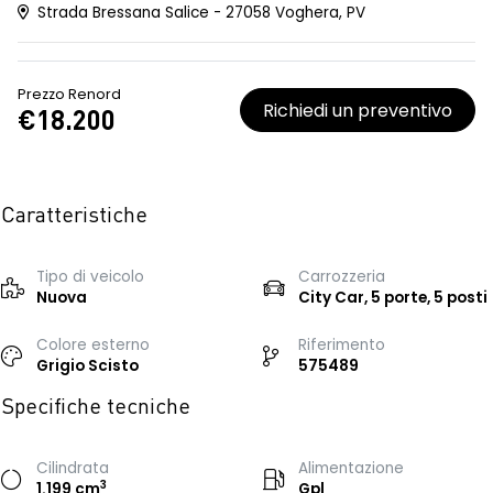
Strada Bressana Salice - 27058 Voghera, PV
Prezzo Renord
Richiedi un preventivo
€18.200
Caratteristiche
Tipo di veicolo
Carrozzeria
Nuova
City Car, 5 porte, 5 posti
Colore esterno
Riferimento
Grigio Scisto
575489
Specifiche tecniche
Cilindrata
Alimentazione
3
1.199 cm
Gpl