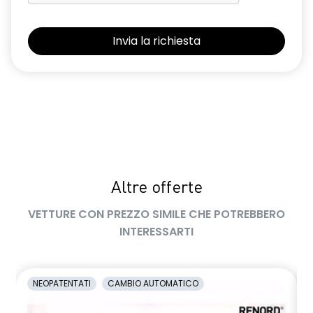
Sedili con sistema isofix
Selleria Stepway in tessuto blu e nero
Sensori di parcheggio posteriori
Shark Antenna
Sistema di controllo della pressione pneumatici indiretto
Sistema di rilevamento stato di vigilanza del conducente
Videocamera posteriore
Altre offerte
Volante in pelle TEP
VETTURE CON PREZZO SIMILE CHE POTREBBERO
Volante regolabile in altezza e profondità
INTERESSARTI
Voltante multifunzione
NEOPATENTATI
CAMBIO AUTOMATICO