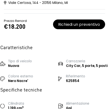
Viale Certosa, 144 - 20156 Milano, MI
Prezzo Renord
Richiedi un preventivo
€18.200
Caratteristiche
Tipo di veicolo
Carrozzeria
Nuova
City Car, 5 porte, 5 posti
Colore esterno
Riferimento
Nero Nacre'
625854
Specifiche tecniche
Cilindrata
Alimentazione
3
1.199 cm
Gpl