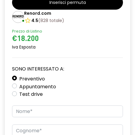
Inserisci permuta
Barre tetto modulari nere
Renord.com
Bracciolo anteriore con vano portaoggetti
4.5
(
828
totale
)
Prezzo di Listino
Chiave pieghevole a 3 pulsanti
€18.200
Chiusura elettrica delle porte
Iva Esposta
Cruise Control
Distance warning avviso distanza di sicurezza
SONO INTERESSATO A:
Driver display con schermo TFT da 3,5''
Preventivo
Appuntamento
Eco Mode
Test drive
Emergency call soggetto alla disponibilità di rete
compatibile 2G/3G o 4G/5G in base al veicolo
Firma luminosa pixelata con fari full LED
HARM03