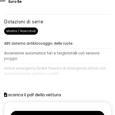
Euro 6e
Dotazioni di serie
Mostra / Nascondi
ABS sistema antibloccaggio delle ruote
Accensione automatica fari e tergicristalli con sensore
pioggia
Active emergency brake frenata di emergenza attiva con
riconoscimento pedoni e ciclisti
Airbag frontale conducente e passeggero
Airbag laterali a tendina anteriori e posteriori
scarica il pdf della vettura
Alzacristalli anteriori elettrici, impulsionali lato conducente
Alzacristalli elettrici posteriori