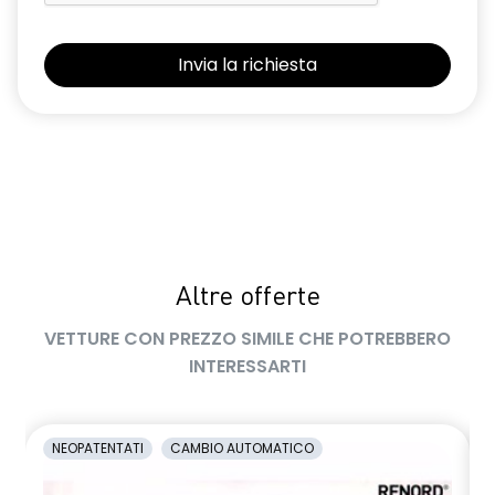
Sedili con sistema isofix
Selleria Stepway in tessuto blu e nero
Sensori di parcheggio posteriori
Shark Antenna
Sistema di controllo della pressione pneumatici indiretto
Sistema di rilevamento stato di vigilanza del conducente
Videocamera posteriore
Altre offerte
Volante in pelle TEP
VETTURE CON PREZZO SIMILE CHE POTREBBERO
Volante regolabile in altezza e profondità
INTERESSARTI
Voltante multifunzione
NEOPATENTATI
CAMBIO AUTOMATICO