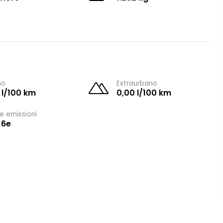
no
Extraurbano
 l/100 km
0,00 l/100 km
e emissioni
 6e