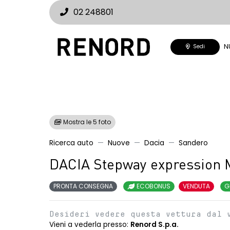
02 248801
N
Sedi
Mostra le 5 foto
Ricerca auto
Nuove
Dacia
Sandero
DACIA Stepway expression 
PRONTA CONSEGNA
ECOBONUS
VENDUTA
G
Desideri vedere questa vettura dal 
Vieni a vederla presso:
Renord S.p.a.