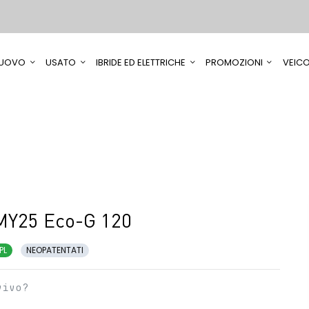
UOVO
USATO
IBRIDE ED ELETTRICHE
PROMOZIONI
VEICO
MY25 Eco-G 120
PL
NEOPATENTATI
vivo?