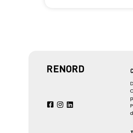
D
C
p
P
d