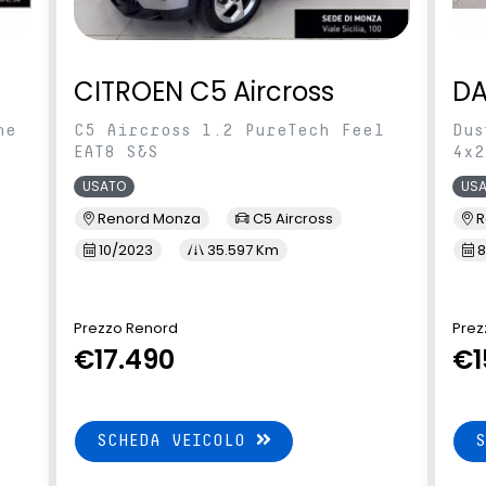
CITROEN C5 Aircross
DA
ne
C5 Aircross 1.2 PureTech Feel
Dus
EAT8 S&S
4x2
USATO
US
Renord Monza
C5 Aircross
R
10/2023
35.597 Km
8
Prezzo Renord
Prez
€17.490
€1
SCHEDA VEICOLO