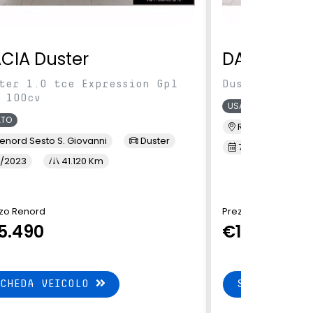
CIA Duster
DACIA Dus
ter 1.0 tce Expression Gpl
Duster 1.0 TC
 100cv
USATO
ATO
Renord MI Selva
enord Sesto S. Giovanni
Duster
7/2023
3
/2023
41.120 Km
zo Renord
Prezzo Renord
5.490
€14.900
SCHEDA VEICOLO
SCHEDA VEI