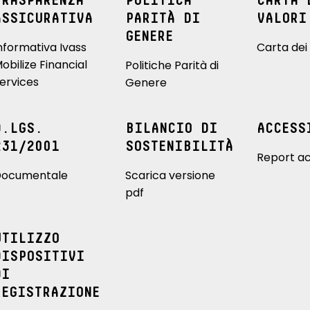
TRASPARENZA
POLITICA
CARTA 
ASSICURATIVA
PARITÀ DI
VALORI
GENERE
nformativa Ivass
Carta dei 
obilize Financial
Politiche Parità di
ervices
Genere
D.LGS.
BILANCIO DI
ACCESS
231/2001
SOSTENIBILITÀ
Report ac
ocumentale
Scarica versione
pdf
UTILIZZO
DISPOSITIVI
DI
REGISTRAZIONE