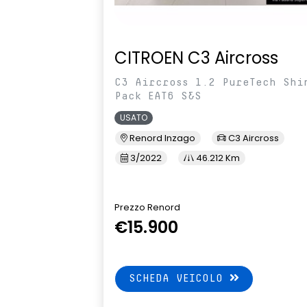
CITROEN C3 Aircross
C3 Aircross 1.2 PureTech Shi
Pack EAT6 S&S
USATO
Renord Inzago
C3 Aircross
3/2022
46.212 Km
Prezzo Renord
€15.900
SCHEDA VEICOLO