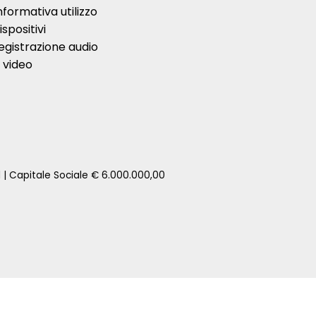
nformativa utilizzo
ispositivi
egistrazione audio
 video
1 | Capitale Sociale € 6.000.000,00
zione della tua auto senza impegno