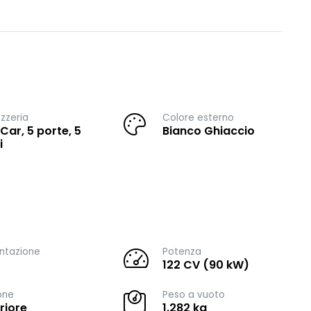
zzeria
Colore esterno
 Car, 5 porte, 5
Bianco Ghiaccio
i
ntazione
Potenza
122 CV (90 kW)
one
Peso a vuoto
riore
1.282 kg