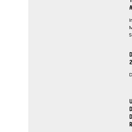
I
M
S
D