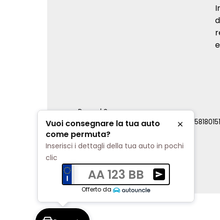
I
d
r
e
Renord S.p.a.
REA Milano 810796 | P.IVA e C.F. 0085818015
Vuoi consegnare la tua auto
Chiudi
Cookie Policy
come permuta?
Privacy Policy
Inserisci i dettagli della tua auto in pochi
Impostazioni di tracciamento
clic
AA 123 BB
Ricevi una valuta
Offerto da