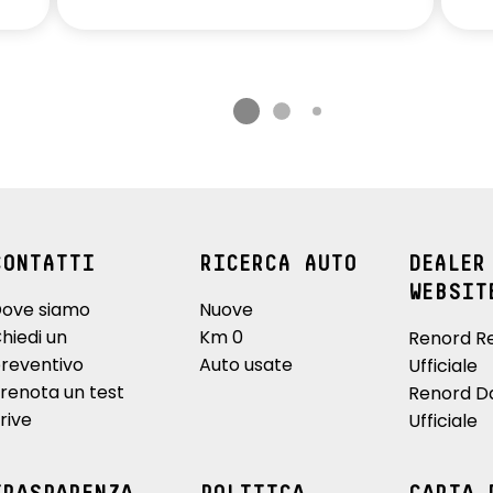
CONTATTI
RICERCA AUTO
DEALER
WEBSIT
ove siamo
Nuove
hiedi un
Km 0
Renord R
reventivo
Auto usate
Ufficiale
renota un test
Renord D
rive
Ufficiale