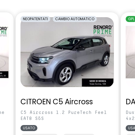
amento manuale
carrozzeria
cente regolabile in
Sedili con sistema isofix
NEOPATENTATI
CAMBIO AUTOMATICO
GPL
rcheggio posteriori
Shark Antenna
ilevamento stato di
Videocamera posteriore
l conducente
abile in altezza e
Voltante multifunzione
CITROEN C5 Aircross
DA
ne
C5 Aircross 1.2 PureTech Feel
Dus
EAT8 S&S
4x2
USATO
US