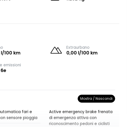
no
Extraurbano
 l/100 km
0,00 l/100 km
e emissioni
 6e
Mostra / Nascondi
utomatica fari e
Active emergency brake frenata
i con sensore pioggia
di emergenza attiva con
riconoscimento pedoni e ciclisti