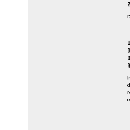
D
I
d
r
e