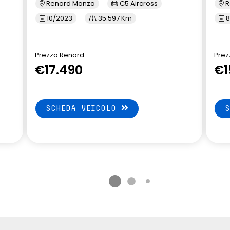
Renord Monza
C5 Aircross
R
10/2023
35.597 Km
8
Prezzo Renord
Prez
€17.490
€1
SCHEDA VEICOLO