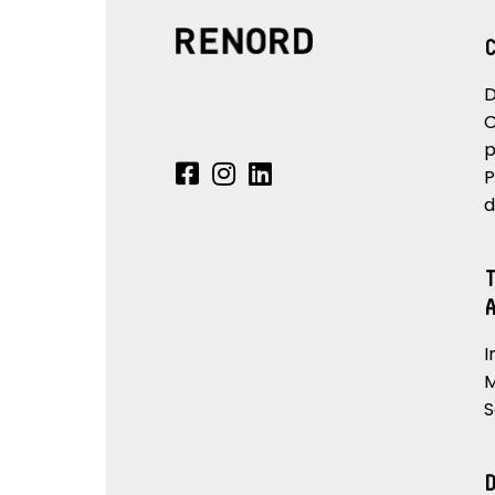
D
C
p
P
d
I
M
S