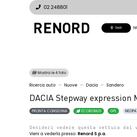
02 248801
N
Sedi
Mostra le 4 foto
Ricerca auto
Nuove
Dacia
Sandero
DACIA Stepway expression 
PRONTA CONSEGNA
ECOBONUS
GPL
NEOPA
Desideri vedere questa vettura dal 
Vieni a vederla presso:
Renord S.p.a.