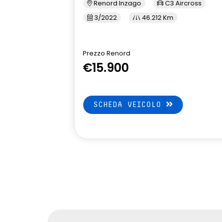
Renord Inzago
C3 Aircross
3/2022
46.212 Km
Prezzo Renord
€15.900
SCHEDA VEICOLO