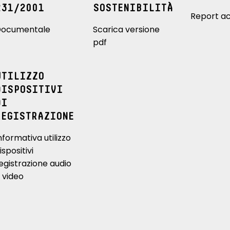
231/2001
SOSTENIBILITÀ
Report ac
ocumentale
Scarica versione
pdf
UTILIZZO
DISPOSITIVI
DI
REGISTRAZIONE
nformativa utilizzo
ispositivi
egistrazione audio
 video