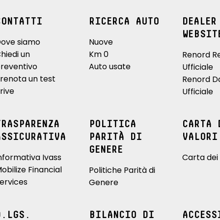
CONTATTI
RICERCA AUTO
DEALER
WEBSIT
ove siamo
Nuove
hiedi un
Km 0
Renord R
reventivo
Auto usate
Ufficiale
renota un test
Renord D
rive
Ufficiale
TRASPARENZA
POLITICA
CARTA 
ASSICURATIVA
PARITÀ DI
VALORI
GENERE
nformativa Ivass
Carta dei 
obilize Financial
Politiche Parità di
ervices
Genere
D.LGS.
BILANCIO DI
ACCESS