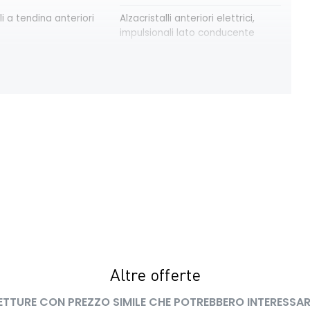
li a tendina anteriori
Alzacristalli anteriori elettrici,
impulsionali lato conducente
modulari nere
Bracciolo anteriore con vano
portaoggetti
trica delle porte
Cruise Control
ay con schermo TFT
Eco Mode
a pixelata con fari
HARM03
peed assistance ISA
Kit riparazione pneumatici
 LED con firma
Lunotto termico
Altre offerte
ETTURE CON PREZZO SIMILE CHE POTREBBERO INTERESSAR
interno con
Retrovisori esterni in tinta