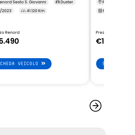
enord Sesto S. Giovanni
Duster
Renord Monza
/2023
41.120 Km
6/2023
5
zo Renord
Prezzo Renord
5.490
€15.790
SCHEDA VEICOLO
SCHEDA VEI