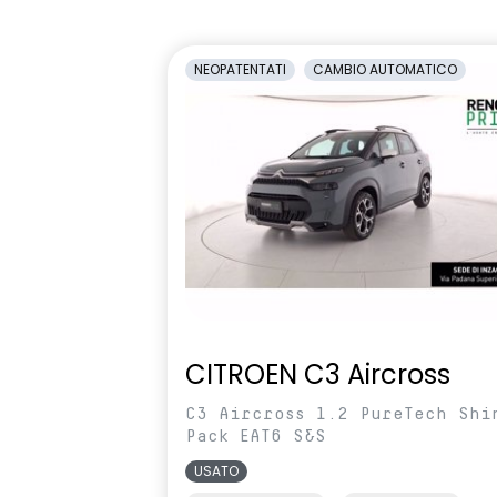
1/3-2/3
antiabbagli
Retrovisori laterali regolabili
Sedile condu
NEOPATENTATI
CAMBIO AUTOMATICO
elettricamente
altezza
Selleria Stepway in tessuto blu e
Sensori di pa
nero
Sistema di controllo della
Sistema di r
pressione pneumatici indiretto
vigilanza de
Volante in pelle TEP
Volante regol
profondità
CITROEN C3 Aircross
C3 Aircross 1.2 PureTech Shi
Pack EAT6 S&S
USATO