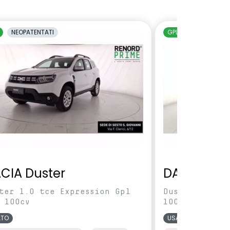
NEOPATENTATI
GPL
NEOPATENTAT
CIA Duster
DACIA Dus
ter 1.0 tce Expression Gpl
Duster 1.0 tc
 100cv
100cv
ATO
USATO