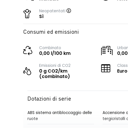
Neopatentati
Sì
Consumi ed emissioni
Combinato
Urba
0,00 l/100 km
0,00
Emissioni di CO2
Class
0 g CO2/km
Euro
(combinato)
Dotazioni di serie
ABS sistema antibloccaggio delle
Accensione a
ruote
tergicristall