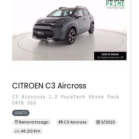
CITROEN C3 Aircross
C3 Aircross 1.2 PureTech Shine Pack
EAT6 S&S
USATO
Renord Inzago
C3 Aircross
3/2022
46.212 Km