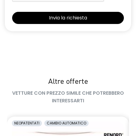
Sedili con sistema isofix
Selleria Stepway in tessuto blu e nero
Sensori di parcheggio posteriori
Shark Antenna
Sistema di controllo della pressione pneumatici indiretto
Sistema di rilevamento stato di vigilanza del conducente
Videocamera posteriore
Altre offerte
Volante in pelle TEP
VETTURE CON PREZZO SIMILE CHE POTREBBERO
Volante regolabile in altezza e profondità
INTERESSARTI
Voltante multifunzione
NEOPATENTATI
CAMBIO AUTOMATICO