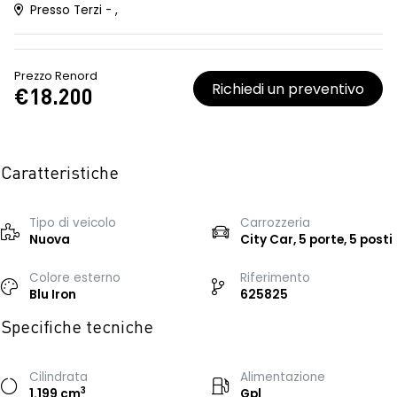
Presso Terzi - ,
Prezzo Renord
Richiedi un preventivo
€18.200
Caratteristiche
Tipo di veicolo
Carrozzeria
Nuova
City Car, 5 porte, 5 posti
Colore esterno
Riferimento
Blu Iron
625825
Specifiche tecniche
Cilindrata
Alimentazione
3
1.199 cm
Gpl