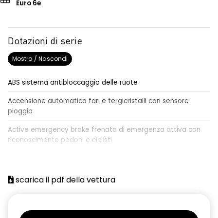
Euro 6e
Dotazioni di serie
Mostra / Nascondi
ABS sistema antibloccaggio delle ruote
Accensione automatica fari e tergicristalli con sensore
pioggia
Active emergency brake frenata di emergenza attiva con
riconoscimento pedoni e ciclisti
Airbag frontale conducente e passeggero
Airbag laterali a tendina anteriori e posteriori
scarica il pdf della vettura
Alzacristalli anteriori elettrici, impulsionali lato conducente
Alzacristalli elettrici posteriori