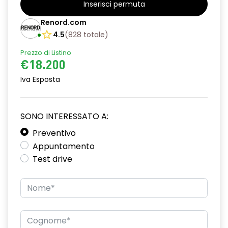
Inserisci permuta
Barre tetto modulari nere
Renord.com
Bracciolo anteriore con vano portaoggetti
4.5
(
828
totale
)
Prezzo di Listino
Chiave pieghevole a 3 pulsanti
€18.200
Chiusura elettrica delle porte
Iva Esposta
Cruise Control
Distance warning avviso distanza di sicurezza
SONO INTERESSATO A:
Driver display con schermo TFT da 3,5''
Preventivo
Appuntamento
Eco Mode
Test drive
Emergency call soggetto alla disponibilità di rete
compatibile 2G/3G o 4G/5G in base al veicolo
Firma luminosa pixelata con fari full LED
HARM03