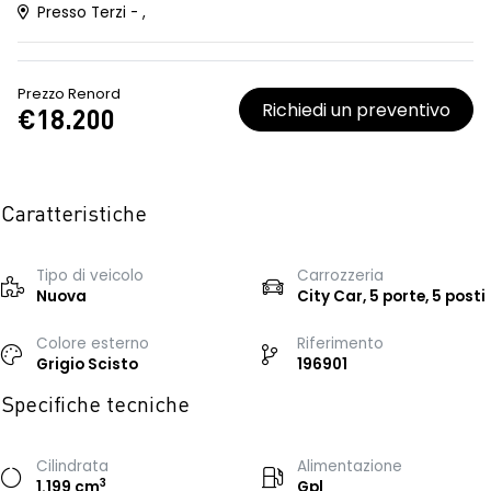
Presso Terzi - ,
Prezzo Renord
Richiedi un preventivo
€18.200
Caratteristiche
Tipo di veicolo
Carrozzeria
Nuova
City Car, 5 porte, 5 posti
Colore esterno
Riferimento
Grigio Scisto
196901
Specifiche tecniche
Cilindrata
Alimentazione
3
1.199 cm
Gpl