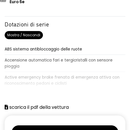
Euro 6e
Dotazioni di serie
Mostra / Nascondi
ABS sistema antibloccaggio delle ruote
Accensione automatica fari e tergicristalli con sensore
pioggia
Active emergency brake frenata di emergenza attiva con
riconoscimento pedoni e ciclisti
Airbag frontale conducente e passeggero
Airbag laterali a tendina anteriori e posteriori
scarica il pdf della vettura
Alzacristalli anteriori elettrici, impulsionali lato conducente
Alzacristalli elettrici posteriori