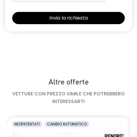
Sedili con sistema isofix
Selleria Stepway in tessuto blu e nero
Sensori di parcheggio posteriori
Shark Antenna
Sistema di controllo della pressione pneumatici indiretto
Sistema di rilevamento stato di vigilanza del conducente
Videocamera posteriore
Altre offerte
Volante in pelle TEP
VETTURE CON PREZZO SIMILE CHE POTREBBERO
Volante regolabile in altezza e profondità
INTERESSARTI
Voltante multifunzione
NEOPATENTATI
CAMBIO AUTOMATICO