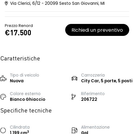
Via Clerici, 6/12 - 20099 Sesto San Giovanni, MI
Prezzo Renord
Richiedi un preventivo
€17.500
Caratteristiche
Tipo di veicolo
Carrozzeria
Nuova
City Car, 5 porte, 5 posti
Colore esterno
Riferimento
Bianco Ghiaccio
206722
Specifiche tecniche
Cilindrata
Alimentazione
3
1.199 cm
Gpl