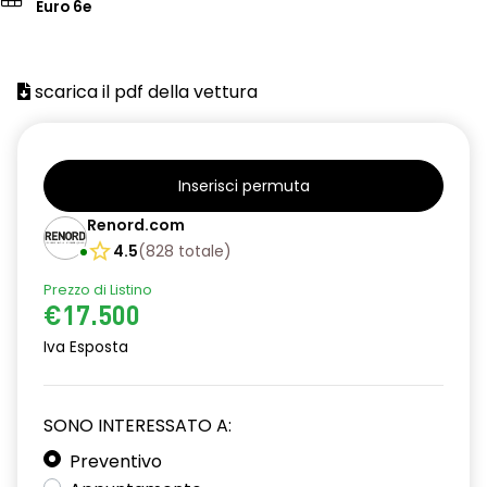
Euro 6e
scarica il pdf della vettura
Inserisci permuta
Renord.com
4.5
(
828
totale
)
Prezzo di Listino
€17.500
Iva Esposta
SONO INTERESSATO A:
Preventivo