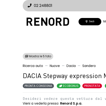
02 248801
N
Sedi
Mostra le 5 foto
Ricerca auto
Nuove
Dacia
Sandero
DACIA Stepway expression 
PRONTA CONSEGNA
ECOBONUS
PRENOTATA
Desideri vedere questa vettura dal 
Vieni a vederla presso:
Renord S.p.a.