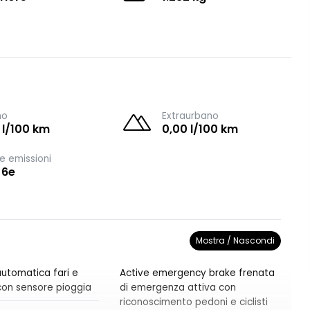
no
Extraurbano
 l/100 km
0,00 l/100 km
e emissioni
 6e
Mostra / Nascondi
utomatica fari e
Active emergency brake frenata
i con sensore pioggia
di emergenza attiva con
riconoscimento pedoni e ciclisti