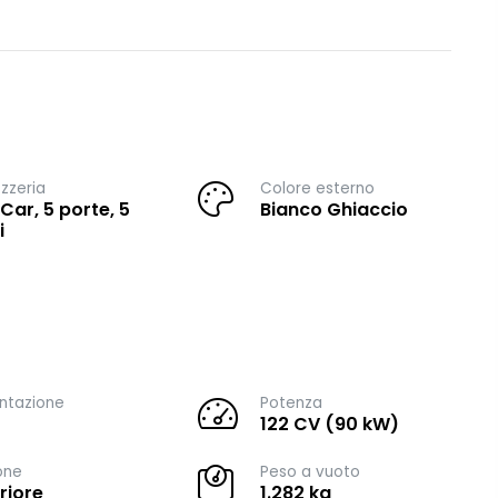
zzeria
Colore esterno
 Car, 5 porte, 5
Bianco Ghiaccio
i
ntazione
Potenza
122 CV (90 kW)
one
Peso a vuoto
riore
1.282 kg