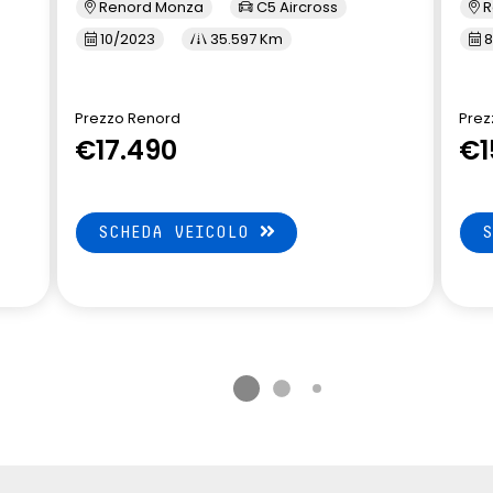
Renord Monza
C5 Aircross
R
10/2023
35.597 Km
8
Prezzo Renord
Prez
€17.490
€1
SCHEDA VEICOLO