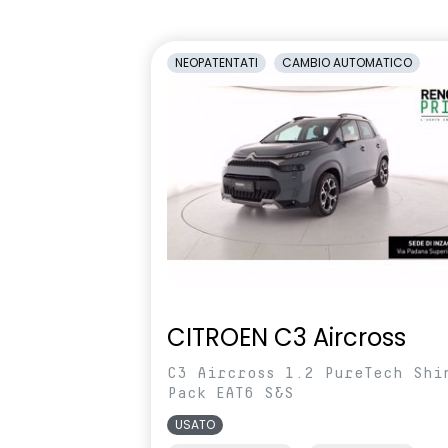
1/3-2/3
antiabbagli
Retrovisori laterali regolabili
Sedile condu
NEOPATENTATI
CAMBIO AUTOMATICO
elettricamente
altezza
Selleria Stepway in tessuto blu e
Sensori di pa
nero
Sistema di controllo della
Sistema di r
pressione pneumatici indiretto
vigilanza de
Volante in pelle TEP
Volante regol
profondità
CITROEN C3 Aircross
C3 Aircross 1.2 PureTech Shi
Pack EAT6 S&S
USATO