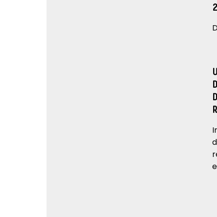
D
I
d
r
e