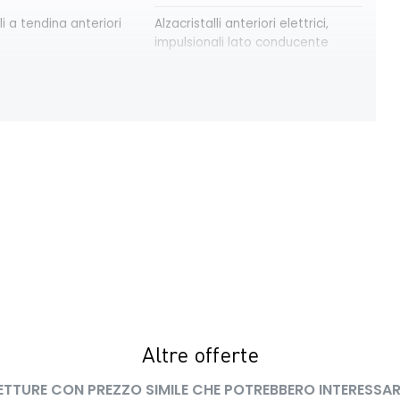
li a tendina anteriori
Alzacristalli anteriori elettrici,
impulsionali lato conducente
modulari nere
Bracciolo anteriore con vano
portaoggetti
trica delle porte
Cruise Control
ay con schermo TFT
Eco Mode
a pixelata con fari
HARM03
peed assistance ISA
Kit riparazione pneumatici
 LED con firma
Lunotto termico
Altre offerte
ETTURE CON PREZZO SIMILE CHE POTREBBERO INTERESSAR
interno con
Retrovisori esterni in tinta