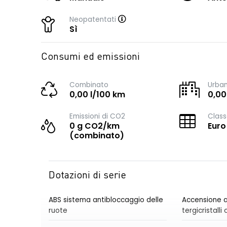
Neopatentati
Sì
Consumi ed emissioni
Combinato
Urba
0,00 l/100 km
0,00
Emissioni di CO2
Class
0 g CO2/km
Euro
(combinato)
Dotazioni di serie
ABS sistema antibloccaggio delle
Accensione a
ruote
tergicristall