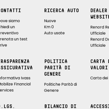
CONTATTI
RICERCA AUTO
DEALER
WEBSIT
ove siamo
Nuove
hiedi un
Km 0
Renord R
reventivo
Auto usate
Ufficiale
renota un test
Renord D
rive
Ufficiale
TRASPARENZA
POLITICA
CARTA 
ASSICURATIVA
PARITÀ DI
VALORI
GENERE
nformativa Ivass
Carta dei 
obilize Financial
Politiche Parità di
ervices
Genere
D.LGS.
BILANCIO DI
ACCESS