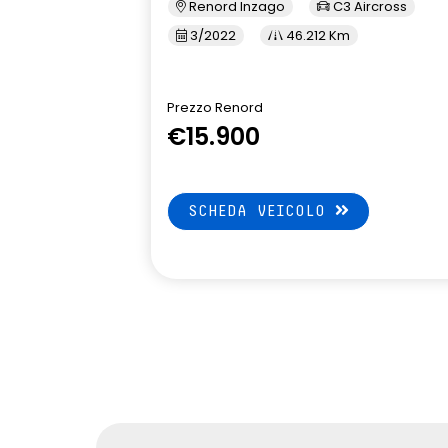
Renord Inzago
C3 Aircross
3/2022
46.212 Km
Prezzo Renord
€15.900
SCHEDA VEICOLO