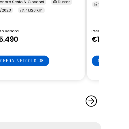
enord Sesto S. Giovanni
Duster
7/2023
3
/2023
41.120 Km
zo Renord
Prezzo Renord
5.490
€14.900
SCHEDA VEICOLO
SCHEDA VEI