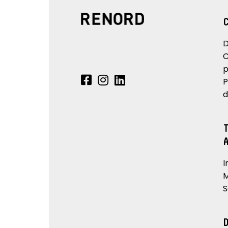
D
C
p
P
d
I
M
S