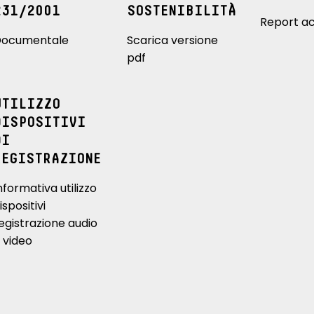
231/2001
SOSTENIBILITÀ
Report ac
ocumentale
Scarica versione
pdf
UTILIZZO
DISPOSITIVI
DI
REGISTRAZIONE
nformativa utilizzo
ispositivi
egistrazione audio
 video