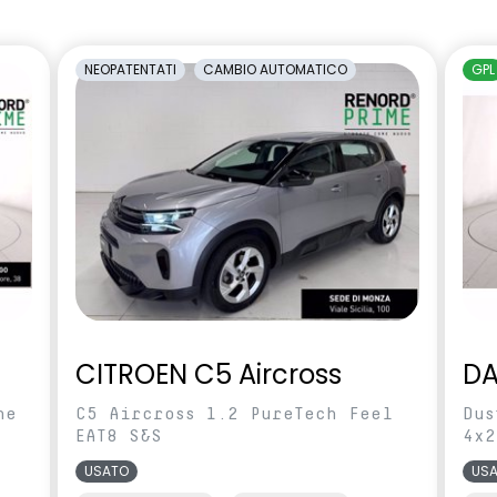
amento manuale
carrozzeria
cente regolabile in
Sedili con sistema isofix
NEOPATENTATI
CAMBIO AUTOMATICO
GPL
rcheggio posteriori
Shark Antenna
ilevamento stato di
Videocamera posteriore
l conducente
abile in altezza e
Voltante multifunzione
CITROEN C5 Aircross
DA
ne
C5 Aircross 1.2 PureTech Feel
Dus
EAT8 S&S
4x2
USATO
US