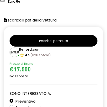
Euro 6e
scarica il pdf della vettura
Inserisci permuta
Renord.com
4.5
(
828
totale
)
Prezzo di Listino
€17.500
Iva Esposta
SONO INTERESSATO A:
Preventivo