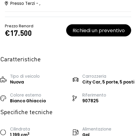
Presso Terzi - ,
Prezzo Renord
Richiedi un preventivo
€17.500
Caratteristiche
Tipo di veicolo
Carrozzeria
Nuova
City Car, 5 porte, 5 posti
Colore esterno
Riferimento
Bianco Ghiaccio
907825
Specifiche tecniche
Cilindrata
Alimentazione
3
1.199 cm
Gpl