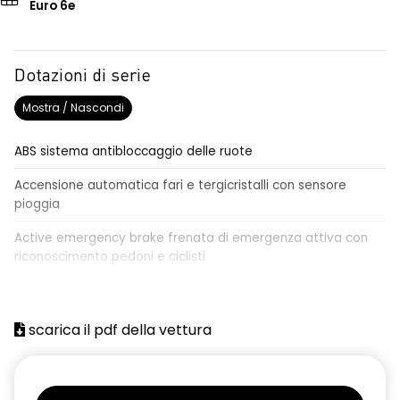
Euro 6e
Dotazioni di serie
Mostra / Nascondi
ABS sistema antibloccaggio delle ruote
Accensione automatica fari e tergicristalli con sensore
pioggia
Active emergency brake frenata di emergenza attiva con
riconoscimento pedoni e ciclisti
Airbag frontale conducente e passeggero
Airbag laterali a tendina anteriori e posteriori
scarica il pdf della vettura
Alzacristalli anteriori elettrici, impulsionali lato conducente
Alzacristalli elettrici posteriori