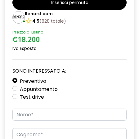
Inserisci permuta
Barre tetto modulari nere
Renord.com
Bracciolo anteriore con vano portaoggetti
4.5
(
828
totale
)
Prezzo di Listino
Chiave pieghevole a 3 pulsanti
€18.200
Chiusura elettrica delle porte
Iva Esposta
Cruise Control
Distance warning avviso distanza di sicurezza
SONO INTERESSATO A:
Driver display con schermo TFT da 3,5''
Preventivo
Appuntamento
Eco Mode
Test drive
Emergency call soggetto alla disponibilità di rete
compatibile 2G/3G o 4G/5G in base al veicolo
Firma luminosa pixelata con fari full LED
HARM03