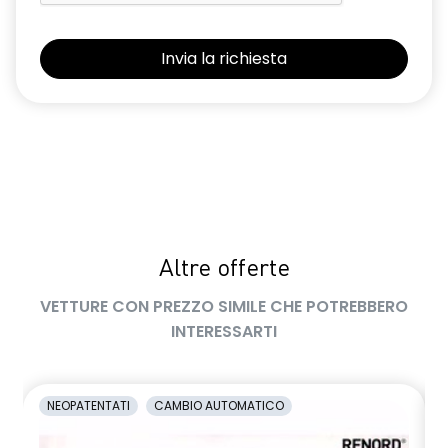
Sedili con sistema isofix
Selleria Stepway in tessuto blu e nero
Sensori di parcheggio posteriori
Shark Antenna
Sistema di controllo della pressione pneumatici indiretto
Sistema di rilevamento stato di vigilanza del conducente
Videocamera posteriore
Altre offerte
Volante in pelle TEP
VETTURE CON PREZZO SIMILE CHE POTREBBERO
Volante regolabile in altezza e profondità
INTERESSARTI
Voltante multifunzione
NEOPATENTATI
CAMBIO AUTOMATICO