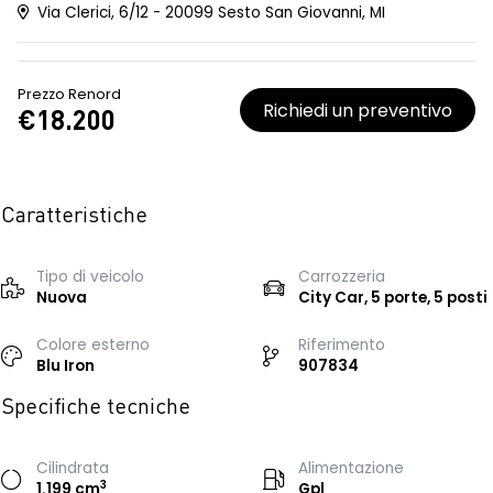
Via Clerici, 6/12 - 20099 Sesto San Giovanni, MI
Prezzo Renord
Richiedi un preventivo
€18.200
Caratteristiche
Tipo di veicolo
Carrozzeria
Nuova
City Car, 5 porte, 5 posti
Colore esterno
Riferimento
Blu Iron
907834
Specifiche tecniche
Cilindrata
Alimentazione
3
1.199 cm
Gpl