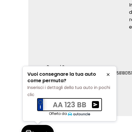
I
d
r
e
Renord S.p.a.
REA Milano 810796 | P.IVA e C.F. 0085818015
Vuoi consegnare la tua auto
Chiudi
Cookie Policy
come permuta?
Privacy Policy
Inserisci i dettagli della tua auto in pochi
Impostazioni di tracciamento
clic
AA 123 BB
Ricevi una valuta
Offerto da