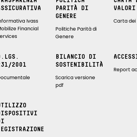
TRASPARENZA
POLITICA
CARTA 
ASSICURATIVA
PARITÀ DI
VALORI
GENERE
nformativa Ivass
Carta dei 
obilize Financial
Politiche Parità di
ervices
Genere
D.LGS.
BILANCIO DI
ACCESS
231/2001
SOSTENIBILITÀ
Report ac
ocumentale
Scarica versione
pdf
UTILIZZO
DISPOSITIVI
DI
REGISTRAZIONE