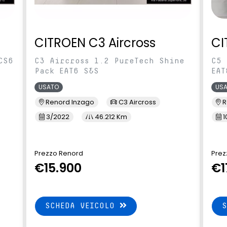
CITROEN C3 Aircross
CI
CS6
C3 Aircross 1.2 PureTech Shine
C5 
Pack EAT6 S&S
EAT
USATO
US
Renord Inzago
C3 Aircross
R
3/2022
46.212 Km
1
Prezzo Renord
Prez
€15.900
€1
SCHEDA VEICOLO