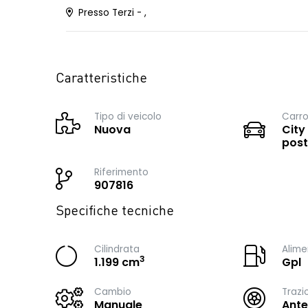
Presso Terzi - ,
Caratteristiche
Tipo di veicolo
Carro
Nuova
City
post
Riferimento
907816
Specifiche tecniche
Cilindrata
Alime
3
1.199 cm
Gpl
Cambio
Trazi
Manuale
Ante