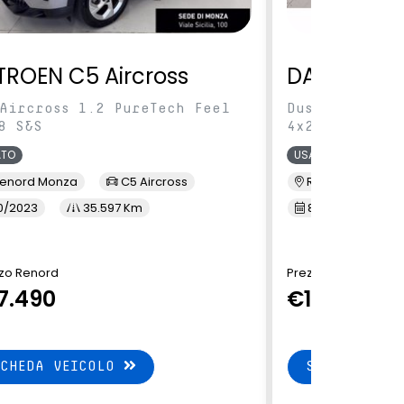
TROEN C5 Aircross
DACIA Dus
Aircross 1.2 PureTech Feel
Duster 1.0 tc
8 S&S
4x2 100cv
ATO
USATO
enord Monza
C5 Aircross
Renord Sesto S. 
0/2023
35.597 Km
8/2023
41
zo Renord
Prezzo Renord
7.490
€15.490
SCHEDA VEICOLO
SCHEDA VEI