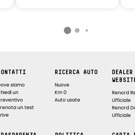
CONTATTI
RICERCA AUTO
DEALER
WEBSIT
ove siamo
Nuove
hiedi un
Km 0
Renord R
reventivo
Auto usate
Ufficiale
renota un test
Renord D
rive
Ufficiale