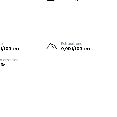
no
Extraurbano
 l/100 km
0,00 l/100 km
e emissioni
 6e