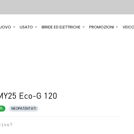
UOVO
USATO
IBRIDE ED ELETTRICHE
PROMOZIONI
VEICO
MY25 Eco-G 120
PL
NEOPATENTATI
vivo?