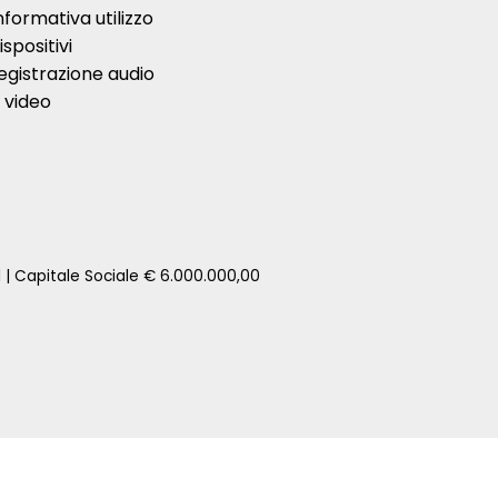
nformativa utilizzo
ispositivi
egistrazione audio
 video
1 | Capitale Sociale € 6.000.000,00
zione della tua auto senza impegno