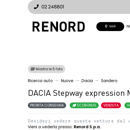
02 248801
N
Sedi
Mostra le 5 foto
Ricerca auto
Nuove
Dacia
Sandero
DACIA Stepway expression 
PRONTA CONSEGNA
ECOBONUS
VENDUTA
G
Desideri vedere questa vettura dal 
Vieni a vederla presso:
Renord S.p.a.