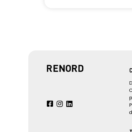
D
C
p
P
d