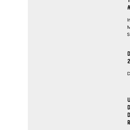
I
M
S
D