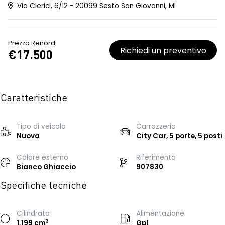
Via Clerici, 6/12 - 20099 Sesto San Giovanni, MI
Prezzo Renord
Richiedi un preventivo
€17.500
Caratteristiche
Tipo di veicolo
Carrozzeria
Nuova
City Car, 5 porte, 5 posti
Colore esterno
Riferimento
Bianco Ghiaccio
907830
Specifiche tecniche
Cilindrata
Alimentazione
3
1.199 cm
Gpl