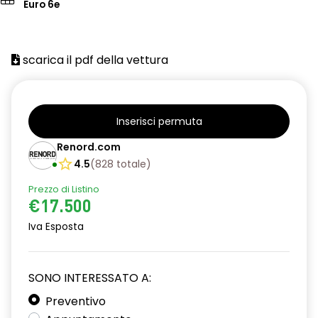
Euro 6e
scarica il pdf della vettura
Inserisci permuta
Renord.com
4.5
(
828
totale
)
Prezzo di Listino
€17.500
Iva Esposta
SONO INTERESSATO A:
Preventivo