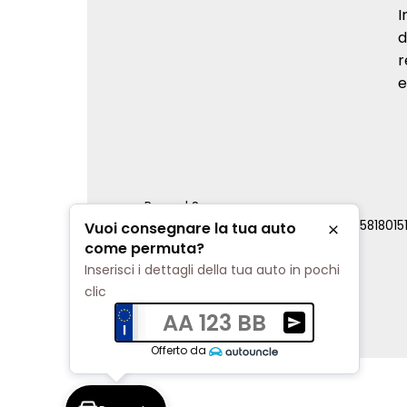
I
d
r
e
Renord S.p.a.
REA Milano 810796 | P.IVA e C.F. 0085818015
Vuoi consegnare la tua auto
Chiudi
Cookie Policy
come permuta?
Privacy Policy
Inserisci i dettagli della tua auto in pochi
Impostazioni di tracciamento
clic
AA 123 BB
Ricevi una valuta
Offerto da