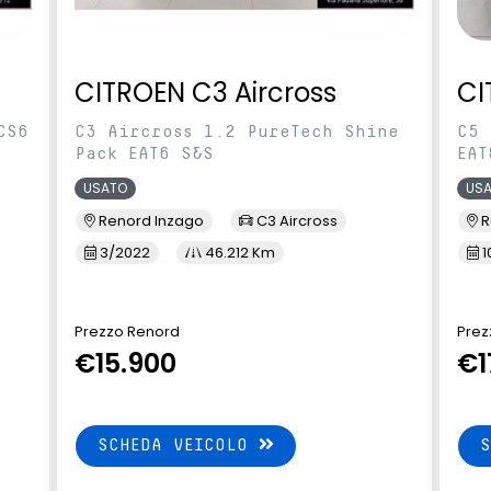
CITROEN C3 Aircross
CI
CS6
C3 Aircross 1.2 PureTech Shine
C5 
Pack EAT6 S&S
EAT
USATO
US
Renord Inzago
C3 Aircross
R
3/2022
46.212 Km
1
Prezzo Renord
Prez
€15.900
€1
SCHEDA VEICOLO