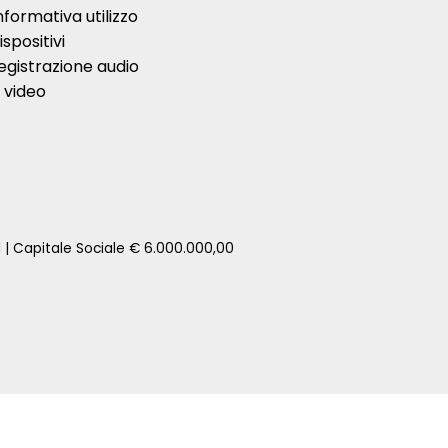
nformativa utilizzo
ispositivi
egistrazione audio
 video
1 | Capitale Sociale € 6.000.000,00
zione della tua auto senza impegno