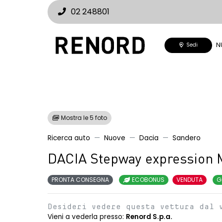
02 248801
N
Sedi
Mostra le 5 foto
Ricerca auto
Nuove
Dacia
Sandero
DACIA Stepway expression 
PRONTA CONSEGNA
ECOBONUS
VENDUTA
G
Desideri vedere questa vettura dal 
Vieni a vederla presso:
Renord S.p.a.