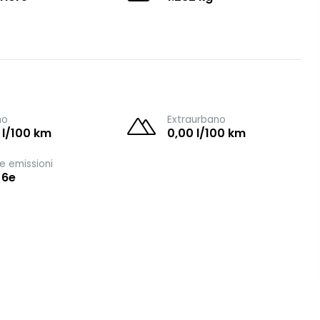
no
Extraurbano
 l/100 km
0,00 l/100 km
e emissioni
 6e