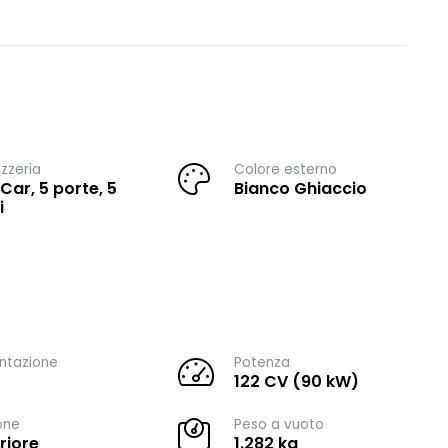
zzeria
Colore esterno
 Car, 5 porte, 5
Bianco Ghiaccio
i
ntazione
Potenza
122 CV (90 kW)
one
Peso a vuoto
riore
1.282 kg