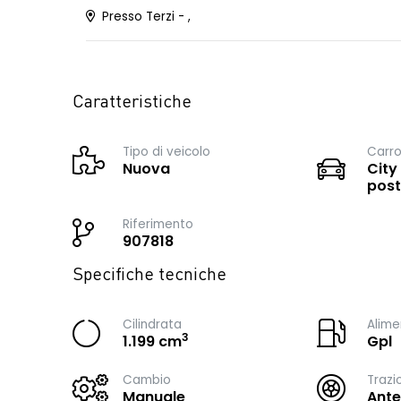
Presso Terzi - ,
Caratteristiche
Tipo di veicolo
Carro
Nuova
City
post
Riferimento
907818
Specifiche tecniche
Cilindrata
Alime
3
1.199 cm
Gpl
Cambio
Trazi
Manuale
Ante