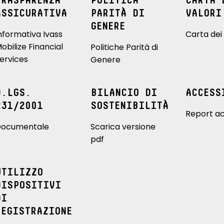
TRASPARENZA
POLITICA
CARTA 
ASSICURATIVA
PARITÀ DI
VALORI
GENERE
nformativa Ivass
Carta dei 
obilize Financial
Politiche Parità di
ervices
Genere
D.LGS.
BILANCIO DI
ACCESS
231/2001
SOSTENIBILITÀ
Report ac
ocumentale
Scarica versione
pdf
UTILIZZO
DISPOSITIVI
DI
REGISTRAZIONE