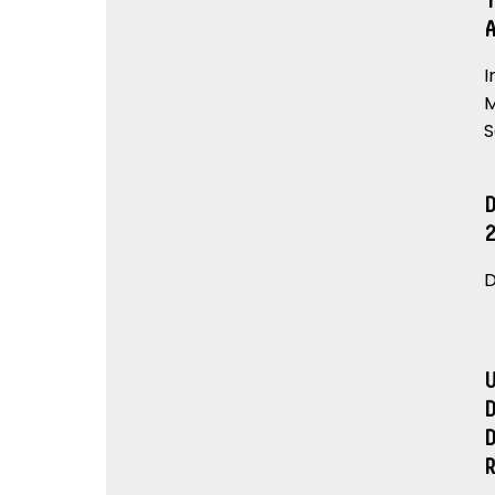
I
M
S
D