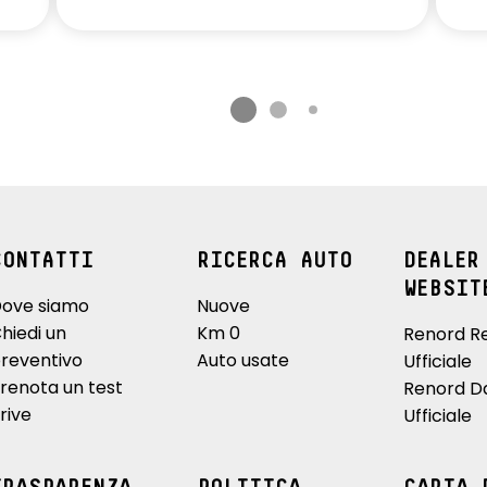
CONTATTI
RICERCA AUTO
DEALER
WEBSIT
ove siamo
Nuove
hiedi un
Km 0
Renord R
reventivo
Auto usate
Ufficiale
renota un test
Renord D
rive
Ufficiale