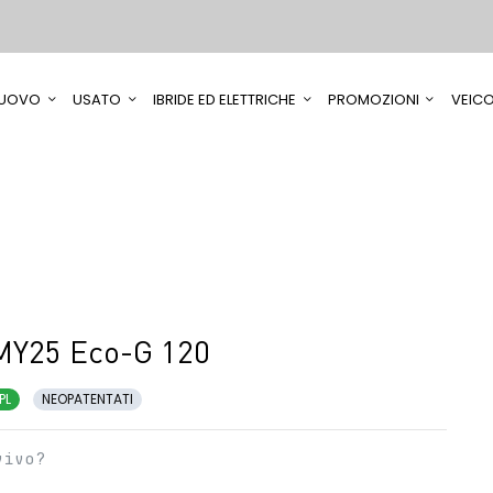
UOVO
USATO
IBRIDE ED ELETTRICHE
PROMOZIONI
VEICO
MY25 Eco-G 120
PL
NEOPATENTATI
vivo?