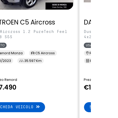
TROEN C5 Aircross
DACIA Dus
Aircross 1.2 PureTech Feel
Duster 1.0 tc
8 S&S
4x2 100cv
ATO
USATO
enord Monza
C5 Aircross
Renord Sesto S. 
0/2023
35.597 Km
8/2023
41
zo Renord
Prezzo Renord
7.490
€15.490
SCHEDA VEICOLO
SCHEDA VEI