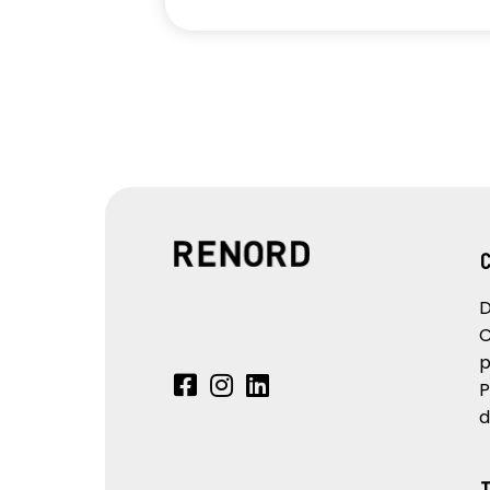
D
C
p
P
d