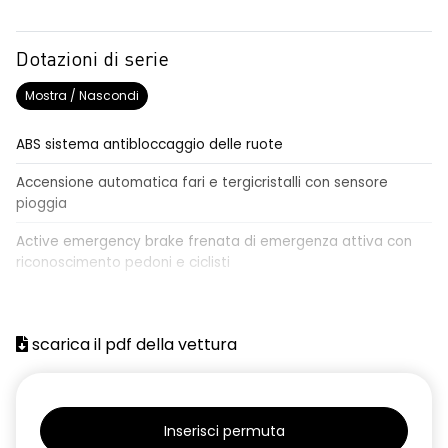
Dotazioni di serie
Mostra / Nascondi
ABS sistema antibloccaggio delle ruote
Accensione automatica fari e tergicristalli con sensore
pioggia
Active emergency brake frenata di emergenza attiva con
riconoscimento pedoni e ciclisti
Airbag frontale conducente e passeggero
Airbag laterali a tendina anteriori e posteriori
scarica il pdf della vettura
Alzacristalli anteriori elettrici, impulsionali lato conducente
Alzacristalli elettrici posteriori
Inserisci permuta