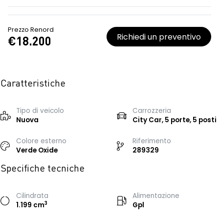
Prezzo Renord
Richiedi un preventivo
€18.200
Caratteristiche
Tipo di veicolo
Carrozzeria
Nuova
City Car, 5 porte, 5 posti
Colore esterno
Riferimento
Verde Oxide
289329
Specifiche tecniche
Cilindrata
Alimentazione
3
1.199 cm
Gpl