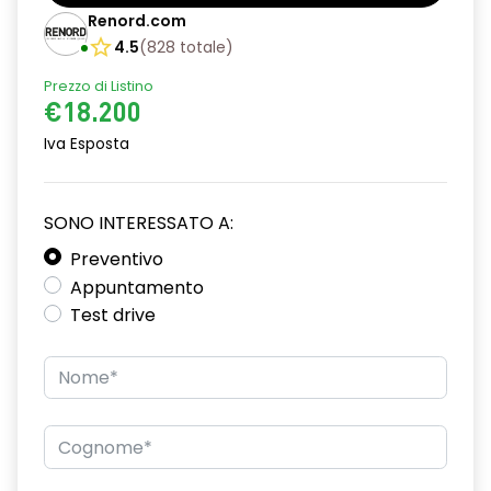
Barre tetto modulari nere
Renord.com
Bracciolo anteriore con vano portaoggetti
4.5
(
828
totale
)
Prezzo di Listino
Chiave pieghevole a 3 pulsanti
€18.200
Chiusura elettrica delle porte
Iva Esposta
Cruise Control
Distance warning avviso distanza di sicurezza
SONO INTERESSATO A:
Driver display con schermo TFT da 3,5''
Preventivo
Appuntamento
Eco Mode
Test drive
Emergency call soggetto alla disponibilità di rete
compatibile 2G/3G o 4G/5G in base al veicolo
Firma luminosa pixelata con fari full LED
HARM03
Illuminazione del bagagliaio