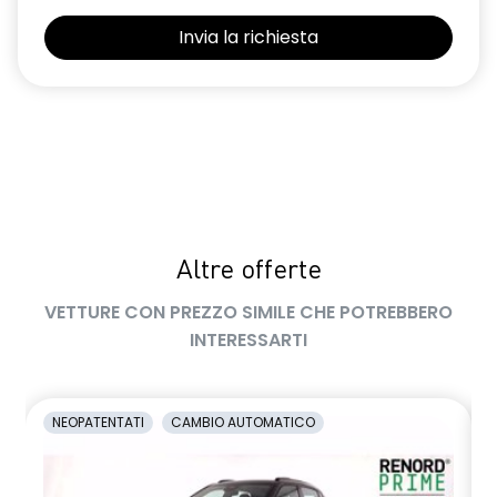
Selleria Stepway in tessuto blu e nero
Sensori di parcheggio posteriori
Shark Antenna
Sistema di controllo della pressione pneumatici indiretto
Sistema di rilevamento stato di vigilanza del conducente
Videocamera posteriore
Altre offerte
Volante in pelle TEP
VETTURE CON PREZZO SIMILE CHE POTREBBERO
Volante regolabile in altezza e profondità
INTERESSARTI
Voltante multifunzione
NEOPATENTATI
CAMBIO AUTOMATICO