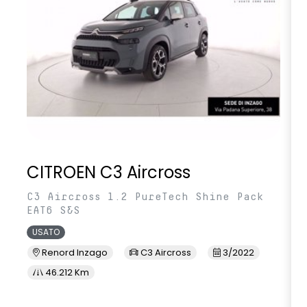
CITROEN C3 Aircross
C3 Aircross 1.2 PureTech Shine Pack
EAT6 S&S
USATO
Renord Inzago
C3 Aircross
3/2022
46.212 Km