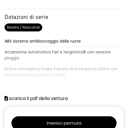
Dotazioni di serie
Mostra / Nascondi
ABS sistema antibloccaggio delle ruote
Accensione automatica fari e tergicristalli con sensore
pioggia
Active emergency brake frenata di emergenza attiva con
riconoscimento pedoni e ciclisti
Airbag frontale conducente e passeggero
Airbag laterali a tendina anteriori e posteriori
scarica il pdf della vettura
Alzacristalli anteriori elettrici, impulsionali lato conducente
Alzacristalli elettrici posteriori
Inserisci permuta