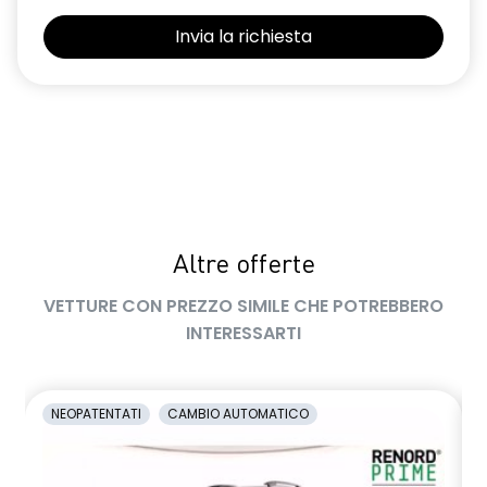
Selleria Stepway in tessuto blu e nero
Sensori di parcheggio posteriori
Shark Antenna
Sistema di controllo della pressione pneumatici indiretto
Sistema di rilevamento stato di vigilanza del conducente
Videocamera posteriore
Altre offerte
Volante in pelle TEP
VETTURE CON PREZZO SIMILE CHE POTREBBERO
Volante regolabile in altezza e profondità
INTERESSARTI
Voltante multifunzione
NEOPATENTATI
CAMBIO AUTOMATICO