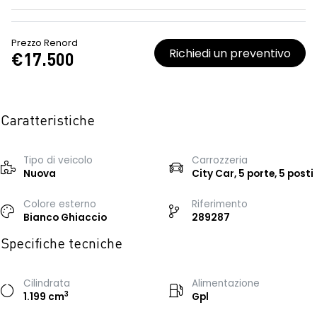
Prezzo Renord
Richiedi un preventivo
€17.500
Caratteristiche
Tipo di veicolo
Carrozzeria
Nuova
City Car, 5 porte, 5 posti
Colore esterno
Riferimento
Bianco Ghiaccio
289287
Specifiche tecniche
Cilindrata
Alimentazione
3
1.199 cm
Gpl