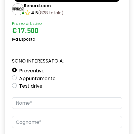
Barre tetto modulari nere
Renord.com
Bracciolo anteriore con vano portaoggetti
4.5
(
828
totale
)
Prezzo di Listino
Chiave pieghevole a 3 pulsanti
€17.500
Chiusura elettrica delle porte
Iva Esposta
Cruise Control
Distance warning avviso distanza di sicurezza
SONO INTERESSATO A:
Driver display con schermo TFT da 3,5''
Preventivo
Appuntamento
Eco Mode
Test drive
Emergency call soggetto alla disponibilità di rete
compatibile 2G/3G o 4G/5G in base al veicolo
Firma luminosa pixelata con fari full LED
HARM03
Illuminazione del bagagliaio