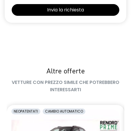
Selleria Stepway in tessuto blu e nero
Sensori di parcheggio posteriori
Shark Antenna
Sistema di controllo della pressione pneumatici indiretto
Sistema di rilevamento stato di vigilanza del conducente
Videocamera posteriore
Altre offerte
Volante in pelle TEP
VETTURE CON PREZZO SIMILE CHE POTREBBERO
Volante regolabile in altezza e profondità
INTERESSARTI
Voltante multifunzione
NEOPATENTATI
CAMBIO AUTOMATICO