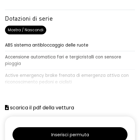
Dotazioni di serie
Mostra / Nascondi
ABS sistema antibloccaggio delle ruote
Accensione automatica fari e tergicristalli con sensore
pioggia
Active emergency brake frenata di emergenza attiva con
riconoscimento pedoni e ciclisti
Airbag frontale conducente e passeggero
Airbag laterali a tendina anteriori e posteriori
scarica il pdf della vettura
Alzacristalli anteriori elettrici, impulsionali lato conducente
Alzacristalli elettrici posteriori
Inserisci permuta