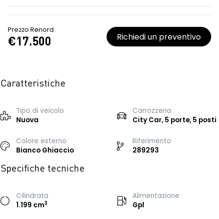
Prezzo Renord
Richiedi un preventivo
€17.500
Caratteristiche
Tipo di veicolo
Carrozzeria
Nuova
City Car, 5 porte, 5 posti
Colore esterno
Riferimento
Bianco Ghiaccio
289293
Specifiche tecniche
Cilindrata
Alimentazione
3
1.199 cm
Gpl