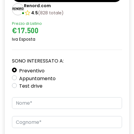
Barre tetto modulari nere
Renord.com
Bracciolo anteriore con vano portaoggetti
4.5
(
828
totale
)
Prezzo di Listino
Chiave pieghevole a 3 pulsanti
€17.500
Chiusura elettrica delle porte
Iva Esposta
Cruise Control
Distance warning avviso distanza di sicurezza
SONO INTERESSATO A:
Driver display con schermo TFT da 3,5''
Preventivo
Appuntamento
Eco Mode
Test drive
Emergency call soggetto alla disponibilità di rete
compatibile 2G/3G o 4G/5G in base al veicolo
Firma luminosa pixelata con fari full LED
HARM03
Illuminazione del bagagliaio