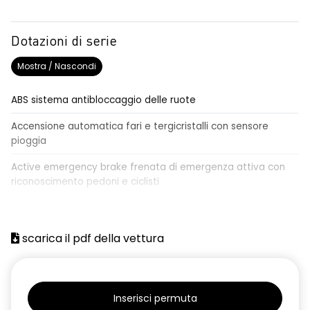
Dotazioni di serie
Mostra / Nascondi
ABS sistema antibloccaggio delle ruote
Accensione automatica fari e tergicristalli con sensore
pioggia
Active emergency brake frenata di emergenza attiva con
riconoscimento pedoni e ciclisti
Airbag frontale conducente e passeggero
Airbag laterali a tendina anteriori e posteriori
scarica il pdf della vettura
Alzacristalli anteriori elettrici, impulsionali lato conducente
Alzacristalli elettrici posteriori
Inserisci permuta