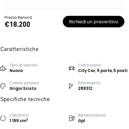
Prezzo Renord
Richiedi un preventivo
€18.200
Caratteristiche
Tipo di veicolo
Carrozzeria
Nuova
City Car, 5 porte, 5 posti
Colore esterno
Riferimento
Grigio Scisto
289312
Specifiche tecniche
Cilindrata
Alimentazione
3
1.199 cm
Gpl