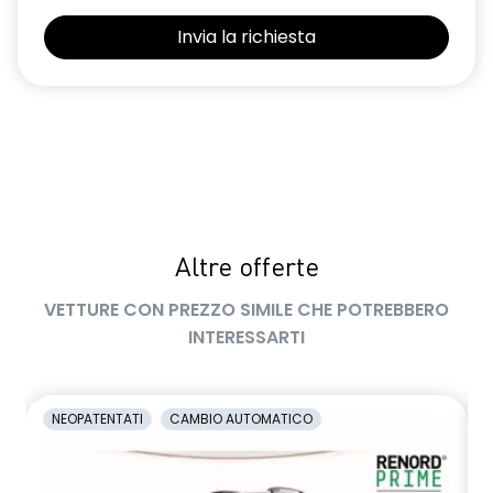
Selleria Stepway in tessuto blu e nero
Sensori di parcheggio posteriori
Shark Antenna
Sistema di controllo della pressione pneumatici indiretto
Sistema di rilevamento stato di vigilanza del conducente
Videocamera posteriore
Altre offerte
Volante in pelle TEP
VETTURE CON PREZZO SIMILE CHE POTREBBERO
Volante regolabile in altezza e profondità
INTERESSARTI
Voltante multifunzione
NEOPATENTATI
CAMBIO AUTOMATICO