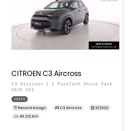
CITROEN C3 Aircross
C3 Aircross 1.2 PureTech Shine Pack
EAT6 S&S
USATO
Renord Inzago
C3 Aircross
3/2022
46.212 Km