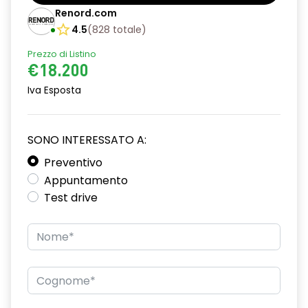
Barre tetto modulari nere
Renord.com
Bracciolo anteriore con vano portaoggetti
4.5
(
828
totale
)
Prezzo di Listino
Chiave pieghevole a 3 pulsanti
€18.200
Chiusura elettrica delle porte
Iva Esposta
Cruise Control
Distance warning avviso distanza di sicurezza
SONO INTERESSATO A:
Driver display con schermo TFT da 3,5''
Preventivo
Appuntamento
Eco Mode
Test drive
Emergency call soggetto alla disponibilità di rete
compatibile 2G/3G o 4G/5G in base al veicolo
Firma luminosa pixelata con fari full LED
HARM03
Illuminazione del bagagliaio