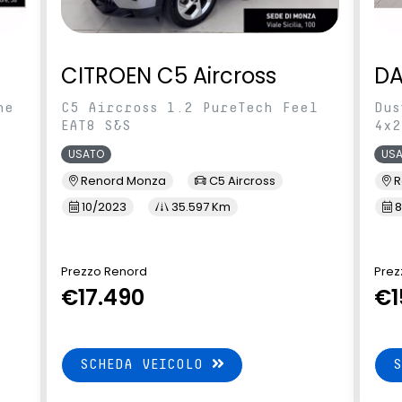
CITROEN C5 Aircross
DA
ne
C5 Aircross 1.2 PureTech Feel
Dus
EAT8 S&S
4x2
USATO
US
Renord Monza
C5 Aircross
R
10/2023
35.597 Km
8
Prezzo Renord
Prez
€17.490
€1
SCHEDA VEICOLO