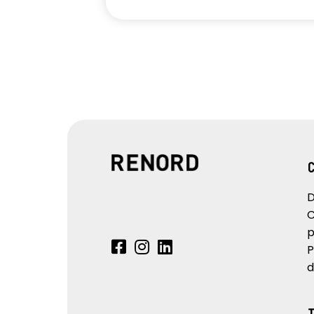
D
C
p
P
d