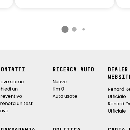
CONTATTI
RICERCA AUTO
DEALER
WEBSIT
ove siamo
Nuove
hiedi un
Km 0
Renord R
reventivo
Auto usate
Ufficiale
renota un test
Renord D
rive
Ufficiale