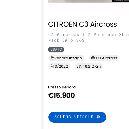
CITROEN C3 Aircross
C3 Aircross 1.2 PureTech Shi
Pack EAT6 S&S
USATO
Renord Inzago
C3 Aircross
3/2022
46.212 Km
Prezzo Renord
€15.900
SCHEDA VEICOLO