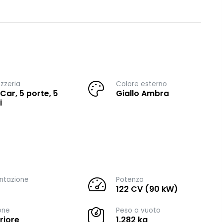
zzeria
Colore esterno
 Car, 5 porte, 5
Giallo Ambra
i
ntazione
Potenza
122 CV (90 kW)
one
Peso a vuoto
riore
1.282 kg