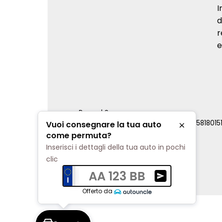
I
d
r
e
Renord S.p.a.
REA Milano 810796 | P.IVA e C.F. 0085818015
Vuoi consegnare la tua auto
Chiudi
Cookie Policy
come permuta?
Privacy Policy
Inserisci i dettagli della tua auto in pochi
Impostazioni di tracciamento
clic
AA 123 BB
Ricevi una valuta
Offerto da