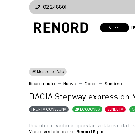
02 248801
N
Sedi
Mostra le 1 foto
Ricerca auto
Nuove
Dacia
Sandero
DACIA Stepway expression 
PRONTA CONSEGNA
ECOBONUS
VENDUTA
G
Desideri vedere questa vettura dal 
Vieni a vederla presso:
Renord S.p.a.