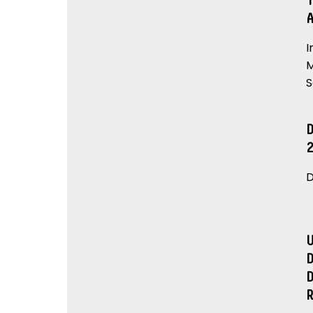
I
M
S
D