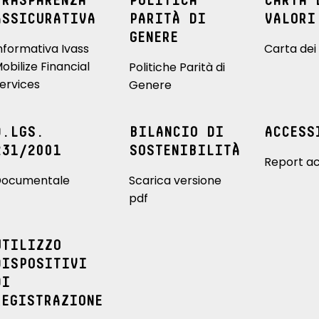
TRASPARENZA
POLITICA
CARTA 
ASSICURATIVA
PARITÀ DI
VALORI
GENERE
nformativa Ivass
Carta dei 
obilize Financial
Politiche Parità di
ervices
Genere
D.LGS.
BILANCIO DI
ACCESS
231/2001
SOSTENIBILITÀ
Report ac
ocumentale
Scarica versione
pdf
UTILIZZO
DISPOSITIVI
DI
REGISTRAZIONE