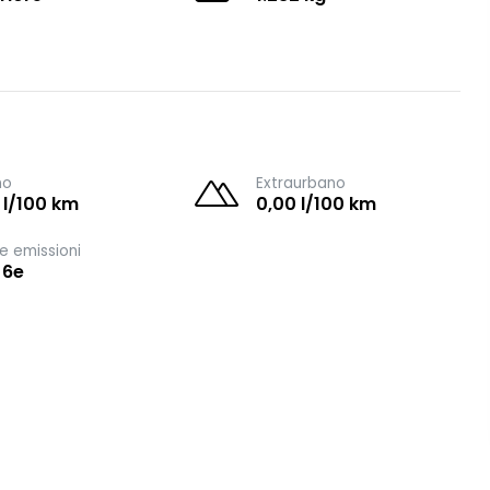
no
Extraurbano
 l/100 km
0,00 l/100 km
e emissioni
 6e