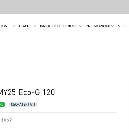
UOVO
USATO
IBRIDE ED ELETTRICHE
PROMOZIONI
VEICO
MY25 Eco-G 120
PL
NEOPATENTATI
vivo?