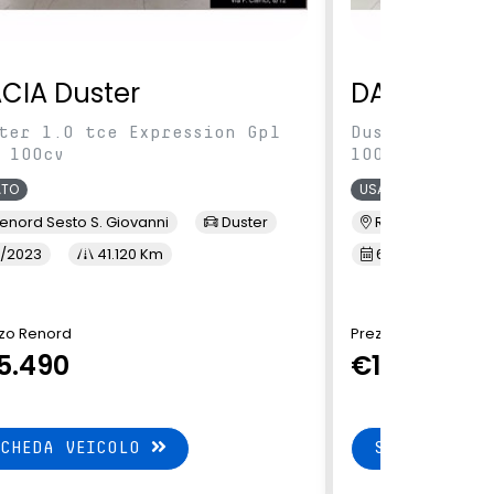
CIA Duster
DACIA Dus
ter 1.0 tce Expression Gpl
Duster 1.0 tc
 100cv
100cv
ATO
USATO
enord Sesto S. Giovanni
Duster
Renord Monza
/2023
41.120 Km
6/2023
5
zo Renord
Prezzo Renord
5.490
€15.790
SCHEDA VEICOLO
SCHEDA VEI