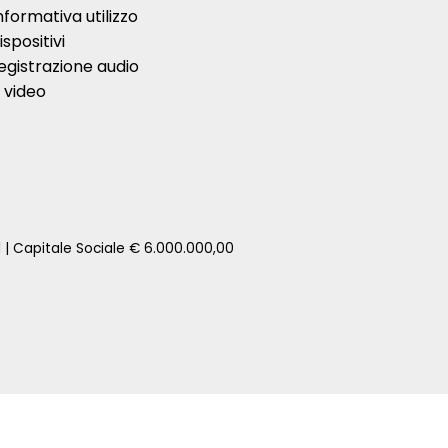
nformativa utilizzo
ispositivi
egistrazione audio
 video
1 | Capitale Sociale € 6.000.000,00
zione della tua auto senza impegno