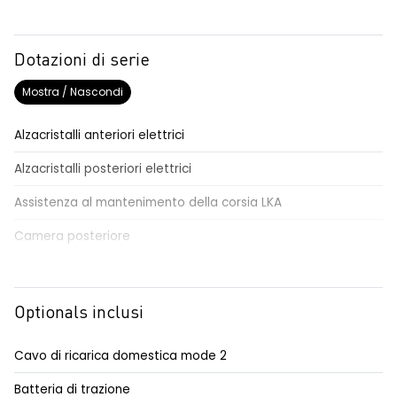
Dotazioni di serie
Mostra / Nascondi
Alzacristalli anteriori elettrici
Alzacristalli posteriori elettrici
Assistenza al mantenimento della corsia LKA
Camera posteriore
Cerchi flexwheel da 15"
Charge Pass
Optionals inclusi
Climatizzatore manuale
Cavo di ricarica domestica mode 2
Design cerchi flexwheel da 15” nero/color rame
Batteria di trazione