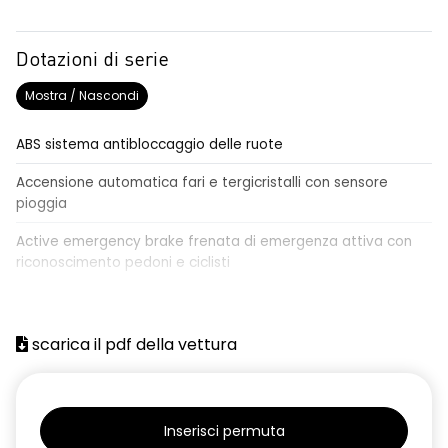
Dotazioni di serie
Mostra / Nascondi
ABS sistema antibloccaggio delle ruote
Accensione automatica fari e tergicristalli con sensore
pioggia
Active emergency brake frenata di emergenza attiva con
riconoscimento pedoni e ciclisti
Airbag frontale conducente e passeggero
Airbag laterali a tendina anteriori e posteriori
scarica il pdf della vettura
Alzacristalli anteriori elettrici, impulsionali lato conducente
Alzacristalli elettrici posteriori
Inserisci permuta