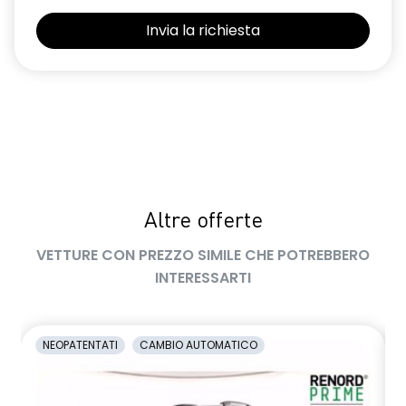
Selleria Stepway in tessuto blu e nero
Sensori di parcheggio posteriori
Shark Antenna
Sistema di controllo della pressione pneumatici indiretto
Sistema di rilevamento stato di vigilanza del conducente
Videocamera posteriore
Altre offerte
Volante in pelle TEP
VETTURE CON PREZZO SIMILE CHE POTREBBERO
Volante regolabile in altezza e profondità
INTERESSARTI
Voltante multifunzione
NEOPATENTATI
CAMBIO AUTOMATICO