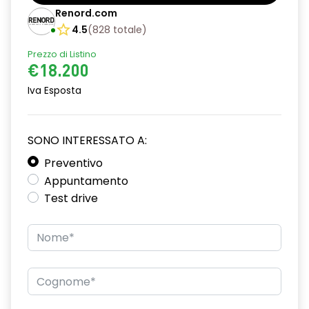
Barre tetto modulari nere
Renord.com
Bracciolo anteriore con vano portaoggetti
4.5
(
828
totale
)
Prezzo di Listino
Chiave pieghevole a 3 pulsanti
€18.200
Chiusura elettrica delle porte
Iva Esposta
Cruise Control
Distance warning avviso distanza di sicurezza
SONO INTERESSATO A:
Driver display con schermo TFT da 3,5''
Preventivo
Appuntamento
Eco Mode
Test drive
Emergency call soggetto alla disponibilità di rete
compatibile 2G/3G o 4G/5G in base al veicolo
Firma luminosa pixelata con fari full LED
HARM03
Illuminazione del bagagliaio