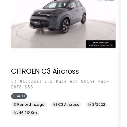
CITROEN C3 Aircross
C3 Aircross 1.2 PureTech Shine Pack
EAT6 S&S
USATO
Renord Inzago
C3 Aircross
3/2022
46.212 Km