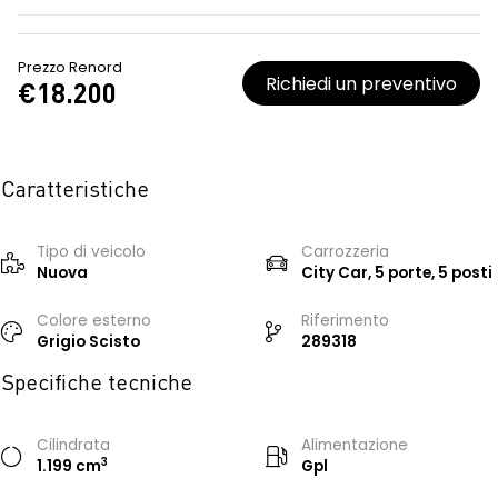
Prezzo Renord
Richiedi un preventivo
€18.200
Caratteristiche
Tipo di veicolo
Carrozzeria
Nuova
City Car, 5 porte, 5 posti
Colore esterno
Riferimento
Grigio Scisto
289318
Specifiche tecniche
Cilindrata
Alimentazione
3
1.199 cm
Gpl