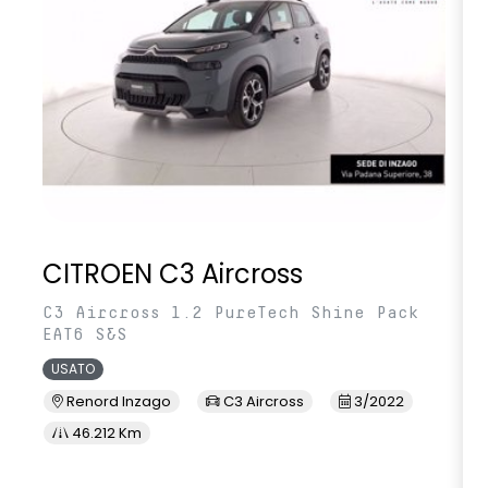
CITROEN C3 Aircross
C3 Aircross 1.2 PureTech Shine Pack
EAT6 S&S
USATO
Renord Inzago
C3 Aircross
3/2022
46.212 Km