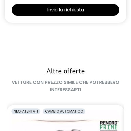
Selleria Stepway in tessuto blu e nero
Sensori di parcheggio posteriori
Shark Antenna
Sistema di controllo della pressione pneumatici indiretto
Sistema di rilevamento stato di vigilanza del conducente
Videocamera posteriore
Altre offerte
Volante in pelle TEP
VETTURE CON PREZZO SIMILE CHE POTREBBERO
Volante regolabile in altezza e profondità
INTERESSARTI
Voltante multifunzione
NEOPATENTATI
CAMBIO AUTOMATICO