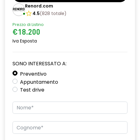
Barre tetto modulari nere
Renord.com
Bracciolo anteriore con vano portaoggetti
4.5
(
828
totale
)
Prezzo di Listino
Chiave pieghevole a 3 pulsanti
€18.200
Chiusura elettrica delle porte
Iva Esposta
Cruise Control
Distance warning avviso distanza di sicurezza
SONO INTERESSATO A:
Driver display con schermo TFT da 3,5''
Preventivo
Appuntamento
Eco Mode
Test drive
Emergency call soggetto alla disponibilità di rete
compatibile 2G/3G o 4G/5G in base al veicolo
Firma luminosa pixelata con fari full LED
HARM03
Illuminazione del bagagliaio