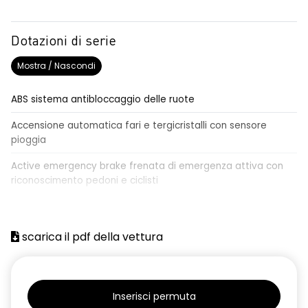
Dotazioni di serie
Mostra / Nascondi
ABS sistema antibloccaggio delle ruote
Accensione automatica fari e tergicristalli con sensore
pioggia
Active emergency brake frenata di emergenza attiva con
riconoscimento pedoni e ciclisti
Airbag frontale conducente e passeggero
Airbag laterali a tendina anteriori e posteriori
scarica il pdf della vettura
Alzacristalli anteriori elettrici, impulsionali lato conducente
Alzacristalli elettrici posteriori
Inserisci permuta