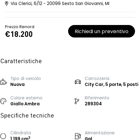
Via Clerici, 6/12 - 20099 Sesto San Giovanni, MI
Prezzo Renord
Richiedi un preventivo
€18.200
Caratteristiche
Tipo di veicolo
Carrozzeria
Nuova
City Car, 5 porte, 5 posti
Colore esterno
Riferimento
Giallo Ambra
289304
Specifiche tecniche
Cilindrata
Alimentazione
3
1.199 cm
Gpl