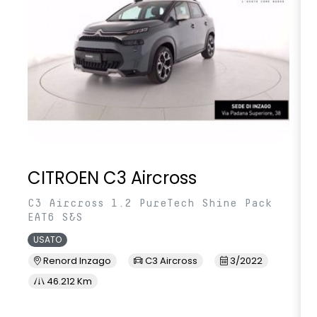
CITROEN C3 Aircross
C3 Aircross 1.2 PureTech Shine Pack
EAT6 S&S
USATO
Renord Inzago
C3 Aircross
3/2022
46.212 Km