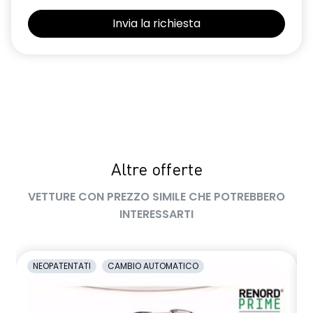
Selleria Stepway in tessuto blu e nero
Sensori di parcheggio posteriori
Shark Antenna
Sistema di controllo della pressione pneumatici indiretto
Sistema di rilevamento stato di vigilanza del conducente
Videocamera posteriore
Altre offerte
Volante in pelle TEP
VETTURE CON PREZZO SIMILE CHE POTREBBERO
Volante regolabile in altezza e profondità
INTERESSARTI
Voltante multifunzione
NEOPATENTATI
CAMBIO AUTOMATICO