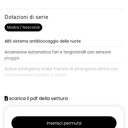
Dotazioni di serie
Mostra / Nascondi
ABS sistema antibloccaggio delle ruote
Accensione automatica fari e tergicristalli con sensore
pioggia
Active emergency brake frenata di emergenza attiva con
riconoscimento pedoni e ciclisti
Airbag frontale conducente e passeggero
Airbag laterali a tendina anteriori e posteriori
scarica il pdf della vettura
Alzacristalli anteriori elettrici, impulsionali lato conducente
Alzacristalli elettrici posteriori
Inserisci permuta