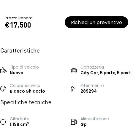
Prezzo Renord
Richiedi un preventivo
€17.500
Caratteristiche
Tipo di veicolo
Carrozzeria
Nuova
City Car, 5 porte, 5 posti
Colore esterno
Riferimento
Bianco Ghiaccio
289294
Specifiche tecniche
Cilindrata
Alimentazione
3
1.199 cm
Gpl