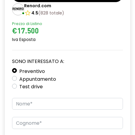
Barre tetto modulari nere
Renord.com
Bracciolo anteriore con vano portaoggetti
4.5
(
828
totale
)
Prezzo di Listino
Chiave pieghevole a 3 pulsanti
€17.500
Chiusura elettrica delle porte
Iva Esposta
Cruise Control
Distance warning avviso distanza di sicurezza
SONO INTERESSATO A:
Driver display con schermo TFT da 3,5''
Preventivo
Appuntamento
Eco Mode
Test drive
Emergency call soggetto alla disponibilità di rete
compatibile 2G/3G o 4G/5G in base al veicolo
Firma luminosa pixelata con fari full LED
HARM03
Illuminazione del bagagliaio