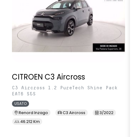
CITROEN C3 Aircross
C3 Aircross 1.2 PureTech Shine Pack
EAT6 S&S
USATO
Renord Inzago
C3 Aircross
3/2022
46.212 Km