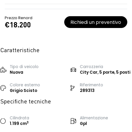
Prezzo Renord
Richiedi un preventivo
€18.200
Caratteristiche
Tipo di veicolo
Carrozzeria
Nuova
City Car, 5 porte, 5 posti
Colore esterno
Riferimento
Grigio Scisto
289313
Specifiche tecniche
Cilindrata
Alimentazione
3
1.199 cm
Gpl