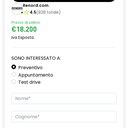
Barre tetto modulari nere
Renord.com
Bracciolo anteriore con vano portaoggetti
4.5
(
828
totale
)
Prezzo di Listino
Chiave pieghevole a 3 pulsanti
€18.200
Chiusura elettrica delle porte
Iva Esposta
Cruise Control
Distance warning avviso distanza di sicurezza
SONO INTERESSATO A:
Driver display con schermo TFT da 3,5''
Preventivo
Appuntamento
Eco Mode
Test drive
Emergency call soggetto alla disponibilità di rete
compatibile 2G/3G o 4G/5G in base al veicolo
Firma luminosa pixelata con fari full LED
HARM03
Illuminazione del bagagliaio