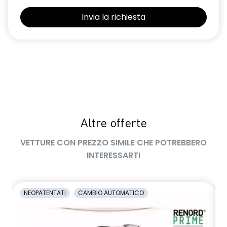
Selleria Stepway in tessuto blu e nero
Sensori di parcheggio posteriori
Shark Antenna
Sistema di controllo della pressione pneumatici indiretto
Sistema di rilevamento stato di vigilanza del conducente
Videocamera posteriore
Altre offerte
Volante in pelle TEP
VETTURE CON PREZZO SIMILE CHE POTREBBERO
Volante regolabile in altezza e profondità
INTERESSARTI
Voltante multifunzione
NEOPATENTATI
CAMBIO AUTOMATICO