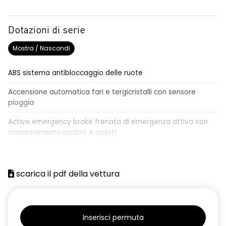
Dotazioni di serie
Mostra / Nascondi
ABS sistema antibloccaggio delle ruote
Accensione automatica fari e tergicristalli con sensore
pioggia
Active emergency brake frenata di emergenza attiva con
riconoscimento pedoni e ciclisti
Airbag frontale conducente e passeggero
Airbag laterali a tendina anteriori e posteriori
scarica il pdf della vettura
Alzacristalli anteriori elettrici, impulsionali lato conducente
Alzacristalli elettrici posteriori
Inserisci permuta