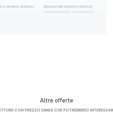
li a tendina anteriori
Alzacristalli anteriori elettrici,
impulsionali lato conducente
modulari nere
Bracciolo anteriore con vano
portaoggetti
trica delle porte
Cruise Control
ay con schermo TFT
Eco Mode
a pixelata con fari
HARM03
peed assistance ISA
Kit riparazione pneumatici
 LED con firma
Lunotto termico
Altre offerte
ETTURE CON PREZZO SIMILE CHE POTREBBERO INTERESSAR
interno con
Retrovisori esterni in tinta