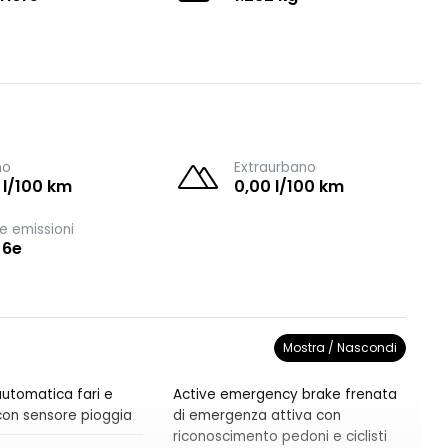
no
Extraurbano
 l/100 km
0,00 l/100 km
e emissioni
 6e
Mostra / Nascondi
utomatica fari e
Active emergency brake frenata
i con sensore pioggia
di emergenza attiva con
riconoscimento pedoni e ciclisti