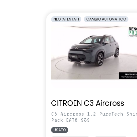
1/3-2/3
antiabbagli
Retrovisori laterali regolabili
Sedile condu
NEOPATENTATI
CAMBIO AUTOMATICO
elettricamente
altezza
Selleria Stepway in tessuto blu e
Sensori di pa
nero
Sistema di controllo della
Sistema di r
pressione pneumatici indiretto
vigilanza de
Volante in pelle TEP
Volante regol
profondità
CITROEN C3 Aircross
C3 Aircross 1.2 PureTech Shi
Pack EAT6 S&S
USATO