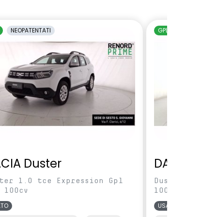
NEOPATENTATI
GPL
NEOPATENTAT
CIA Duster
DACIA Dus
ter 1.0 tce Expression Gpl
Duster 1.0 tc
 100cv
100cv
ATO
USATO