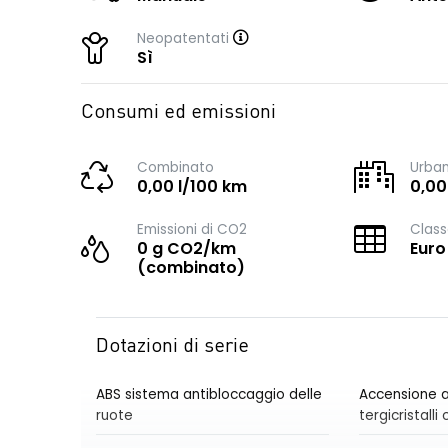
Neopatentati
Sì
Consumi ed emissioni
Combinato
Urba
0,00 l/100 km
0,00
Emissioni di CO2
Class
0 g CO2/km
Euro
(combinato)
Dotazioni di serie
ABS sistema antibloccaggio delle
Accensione a
ruote
tergicristall