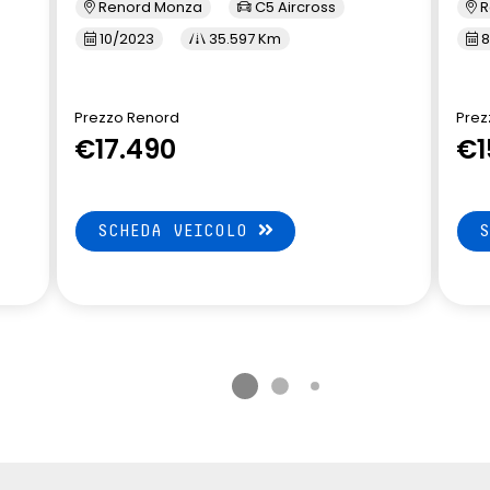
Renord Monza
C5 Aircross
R
10/2023
35.597 Km
8
Prezzo Renord
Prez
€17.490
€1
SCHEDA VEICOLO