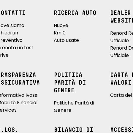
CONTATTI
RICERCA AUTO
DEALER
WEBSIT
ove siamo
Nuove
hiedi un
Km 0
Renord R
reventivo
Auto usate
Ufficiale
renota un test
Renord D
rive
Ufficiale
TRASPARENZA
POLITICA
CARTA 
ASSICURATIVA
PARITÀ DI
VALORI
GENERE
nformativa Ivass
Carta dei 
obilize Financial
Politiche Parità di
ervices
Genere
D.LGS.
BILANCIO DI
ACCESS