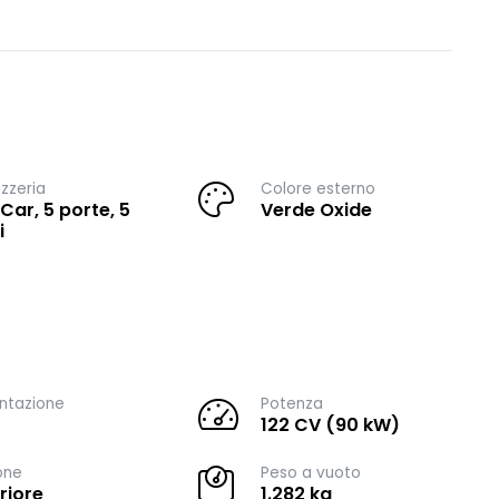
zzeria
Colore esterno
 Car, 5 porte, 5
Verde Oxide
i
ntazione
Potenza
122 CV (90 kW)
one
Peso a vuoto
riore
1.282 kg