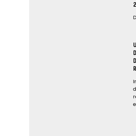
D
I
d
r
e