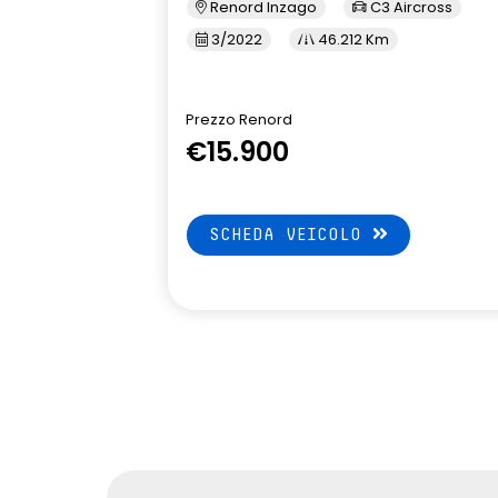
Renord Inzago
C3 Aircross
3/2022
46.212 Km
Prezzo Renord
€15.900
SCHEDA VEICOLO