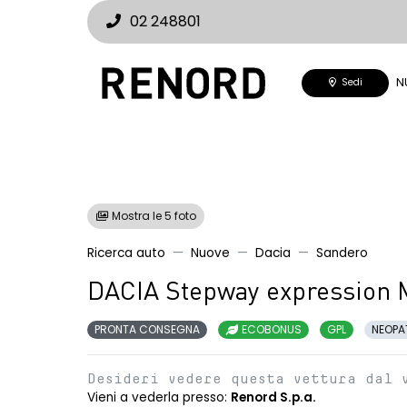
02 248801
N
Sedi
Mostra le 5 foto
Ricerca auto
Nuove
Dacia
Sandero
DACIA Stepway expression 
PRONTA CONSEGNA
ECOBONUS
GPL
NEOPA
Desideri vedere questa vettura dal 
Vieni a vederla presso:
Renord S.p.a.