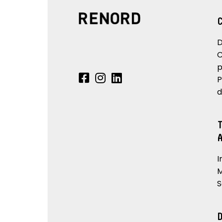
D
C
p
P
d
I
M
S