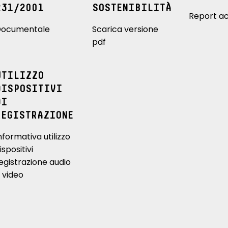
231/2001
SOSTENIBILITÀ
Report ac
ocumentale
Scarica versione
pdf
UTILIZZO
DISPOSITIVI
DI
REGISTRAZIONE
nformativa utilizzo
ispositivi
egistrazione audio
 video