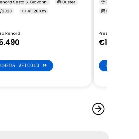
enord Sesto S. Giovanni
Duster
Renord Monza
/2023
41.120 Km
6/2023
5
zo Renord
Prezzo Renord
5.490
€15.790
SCHEDA VEICOLO
SCHEDA VEI