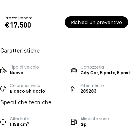
Prezzo Renord
Richiedi un preventivo
€17.500
Caratteristiche
Tipo di veicolo
Carrozzeria
Nuova
City Car, 5 porte, 5 posti
Colore esterno
Riferimento
Bianco Ghiaccio
289283
Specifiche tecniche
Cilindrata
Alimentazione
3
1.199 cm
Gpl