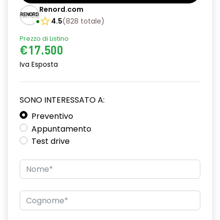
Barre tetto modulari nere
Renord.com
Bracciolo anteriore con vano portaoggetti
4.5
(
828
totale
)
Prezzo di Listino
Chiave pieghevole a 3 pulsanti
€17.500
Chiusura elettrica delle porte
Iva Esposta
Cruise Control
Distance warning avviso distanza di sicurezza
SONO INTERESSATO A:
Driver display con schermo TFT da 3,5''
Preventivo
Appuntamento
Eco Mode
Test drive
Emergency call soggetto alla disponibilità di rete
compatibile 2G/3G o 4G/5G in base al veicolo
Firma luminosa pixelata con fari full LED
HARM03
Illuminazione del bagagliaio