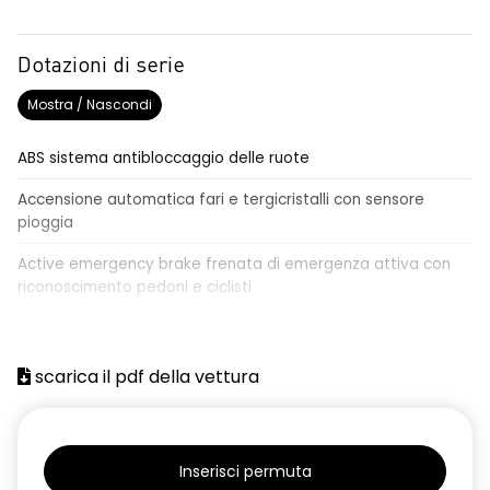
Dotazioni di serie
Mostra / Nascondi
ABS sistema antibloccaggio delle ruote
Accensione automatica fari e tergicristalli con sensore
pioggia
Active emergency brake frenata di emergenza attiva con
riconoscimento pedoni e ciclisti
Airbag frontale conducente e passeggero
Airbag laterali a tendina anteriori e posteriori
scarica il pdf della vettura
Alzacristalli anteriori elettrici, impulsionali lato conducente
Alzacristalli elettrici posteriori
Inserisci permuta