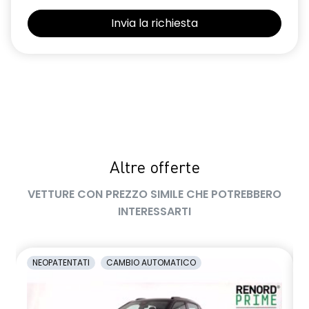
Selleria Stepway in tessuto blu e nero
Sensori di parcheggio posteriori
Shark Antenna
Sistema di controllo della pressione pneumatici indiretto
Sistema di rilevamento stato di vigilanza del conducente
Videocamera posteriore
Altre offerte
Volante in pelle TEP
VETTURE CON PREZZO SIMILE CHE POTREBBERO
Volante regolabile in altezza e profondità
INTERESSARTI
Voltante multifunzione
NEOPATENTATI
CAMBIO AUTOMATICO