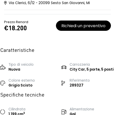
Via Clerici, 6/12 - 20099 Sesto San Giovanni, MI
Prezzo Renord
Richiedi un preventivo
€18.200
Caratteristiche
Tipo di veicolo
Carrozzeria
Nuova
City Car, 5 porte, 5 posti
Colore esterno
Riferimento
Grigio Scisto
289327
Specifiche tecniche
Cilindrata
Alimentazione
3
1.199 cm
Gpl