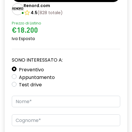
Barre tetto modulari nere
Renord.com
Bracciolo anteriore con vano portaoggetti
4.5
(
828
totale
)
Prezzo di Listino
Chiave pieghevole a 3 pulsanti
€18.200
Chiusura elettrica delle porte
Iva Esposta
Cruise Control
Distance warning avviso distanza di sicurezza
SONO INTERESSATO A:
Driver display con schermo TFT da 3,5''
Preventivo
Appuntamento
Eco Mode
Test drive
Emergency call soggetto alla disponibilità di rete
compatibile 2G/3G o 4G/5G in base al veicolo
Firma luminosa pixelata con fari full LED
HARM03
Illuminazione del bagagliaio