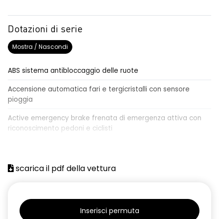
Dotazioni di serie
Mostra / Nascondi
ABS sistema antibloccaggio delle ruote
Accensione automatica fari e tergicristalli con sensore
pioggia
Active emergency brake frenata di emergenza attiva con
riconoscimento pedoni e ciclisti
Airbag frontale conducente e passeggero
Airbag laterali a tendina anteriori e posteriori
scarica il pdf della vettura
Alzacristalli anteriori elettrici, impulsionali lato conducente
Alzacristalli elettrici posteriori
Inserisci permuta