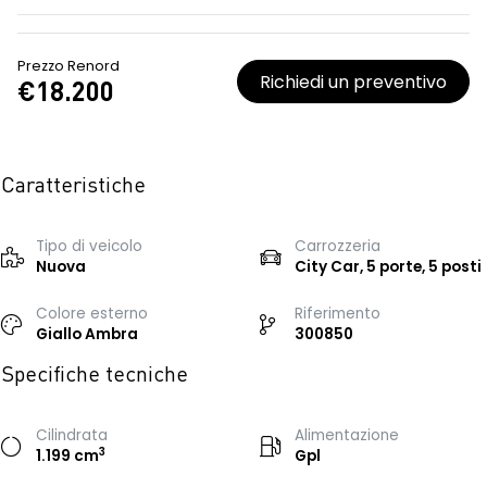
Prezzo Renord
Richiedi un preventivo
€18.200
Caratteristiche
Tipo di veicolo
Carrozzeria
Nuova
City Car, 5 porte, 5 posti
Colore esterno
Riferimento
Giallo Ambra
300850
Specifiche tecniche
Cilindrata
Alimentazione
3
1.199 cm
Gpl