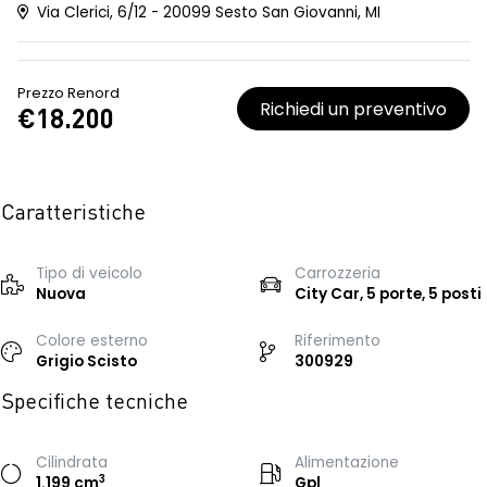
Via Clerici, 6/12 - 20099 Sesto San Giovanni, MI
Prezzo Renord
Richiedi un preventivo
€18.200
Caratteristiche
Tipo di veicolo
Carrozzeria
Nuova
City Car, 5 porte, 5 posti
Colore esterno
Riferimento
Grigio Scisto
300929
Specifiche tecniche
Cilindrata
Alimentazione
3
1.199 cm
Gpl