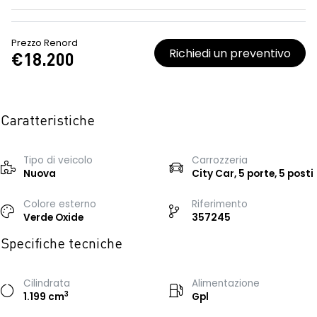
Prezzo Renord
Richiedi un preventivo
€18.200
Caratteristiche
Tipo di veicolo
Carrozzeria
Nuova
City Car, 5 porte, 5 posti
Colore esterno
Riferimento
Verde Oxide
357245
Specifiche tecniche
Cilindrata
Alimentazione
3
1.199 cm
Gpl