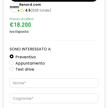
Barre tetto modulari nere
Renord.com
Bracciolo anteriore con vano portaoggetti
4.5
(
828
totale
)
Prezzo di Listino
Chiave pieghevole a 3 pulsanti
€18.200
Chiusura elettrica delle porte
Iva Esposta
Cruise Control
Distance warning avviso distanza di sicurezza
SONO INTERESSATO A:
Driver display con schermo TFT da 3,5''
Preventivo
Appuntamento
Eco Mode
Test drive
Emergency call soggetto alla disponibilità di rete
compatibile 2G/3G o 4G/5G in base al veicolo
Firma luminosa pixelata con fari full LED
HARM03
Illuminazione del bagagliaio