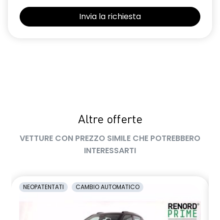
Selleria Stepway in tessuto blu e nero
Sensori di parcheggio posteriori
Shark Antenna
Sistema di controllo della pressione pneumatici indiretto
Sistema di rilevamento stato di vigilanza del conducente
Videocamera posteriore
Altre offerte
Volante in pelle TEP
VETTURE CON PREZZO SIMILE CHE POTREBBERO
Volante regolabile in altezza e profondità
INTERESSARTI
Voltante multifunzione
NEOPATENTATI
CAMBIO AUTOMATICO