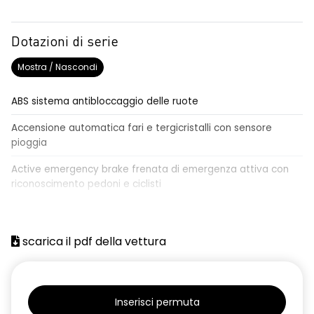
Dotazioni di serie
Mostra / Nascondi
ABS sistema antibloccaggio delle ruote
Accensione automatica fari e tergicristalli con sensore
pioggia
Active emergency brake frenata di emergenza attiva con
riconoscimento pedoni e ciclisti
Airbag frontale conducente e passeggero
Airbag laterali a tendina anteriori e posteriori
scarica il pdf della vettura
Alzacristalli anteriori elettrici, impulsionali lato conducente
Alzacristalli elettrici posteriori
Inserisci permuta