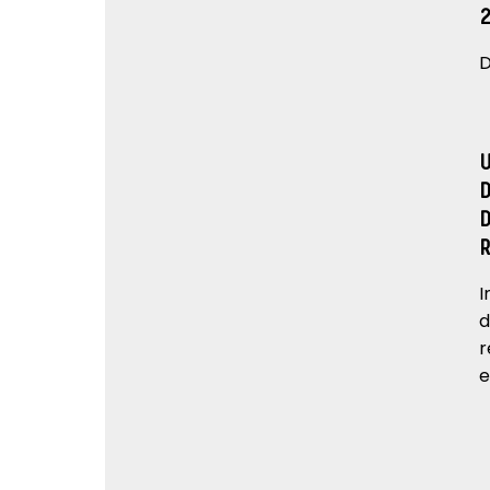
D
I
d
r
e