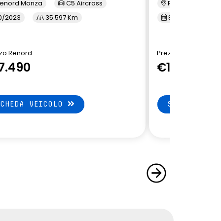
enord Monza
C5 Aircross
Renord Sesto S. 
0/2023
35.597 Km
8/2023
41
zo Renord
Prezzo Renord
7.490
€15.490
SCHEDA VEICOLO
SCHEDA VEI