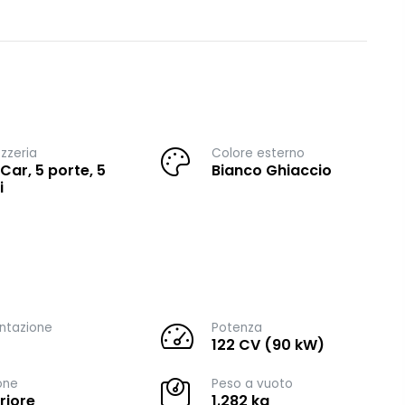
zzeria
Colore esterno
 Car, 5 porte, 5
Bianco Ghiaccio
i
ntazione
Potenza
122 CV (90 kW)
one
Peso a vuoto
riore
1.282 kg