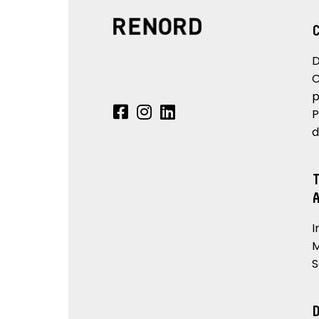
D
C
p
P
d
I
M
S