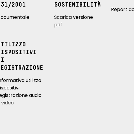
231/2001
SOSTENIBILITÀ
Report ac
ocumentale
Scarica versione
pdf
UTILIZZO
DISPOSITIVI
DI
REGISTRAZIONE
nformativa utilizzo
ispositivi
egistrazione audio
 video