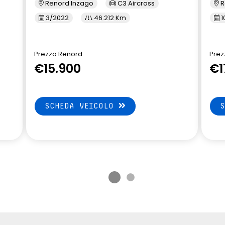
Renord Inzago
C3 Aircross
R
3/2022
46.212 Km
1
Prezzo Renord
Prez
€15.900
€1
SCHEDA VEICOLO