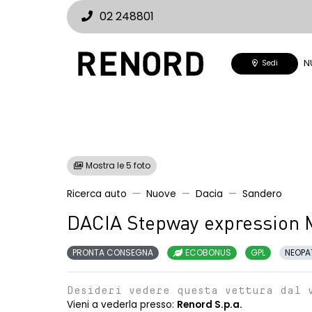
02 248801
N
Sedi
Mostra le 5 foto
Ricerca auto
Nuove
Dacia
Sandero
DACIA Stepway expression 
PRONTA CONSEGNA
ECOBONUS
GPL
NEOPA
Desideri vedere questa vettura dal 
Vieni a vederla presso:
Renord S.p.a.