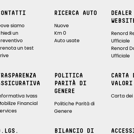
CONTATTI
RICERCA AUTO
DEALER
WEBSIT
ove siamo
Nuove
hiedi un
Km 0
Renord R
reventivo
Auto usate
Ufficiale
renota un test
Renord D
rive
Ufficiale
TRASPARENZA
POLITICA
CARTA 
ASSICURATIVA
PARITÀ DI
VALORI
GENERE
nformativa Ivass
Carta dei 
obilize Financial
Politiche Parità di
ervices
Genere
D.LGS.
BILANCIO DI
ACCESS