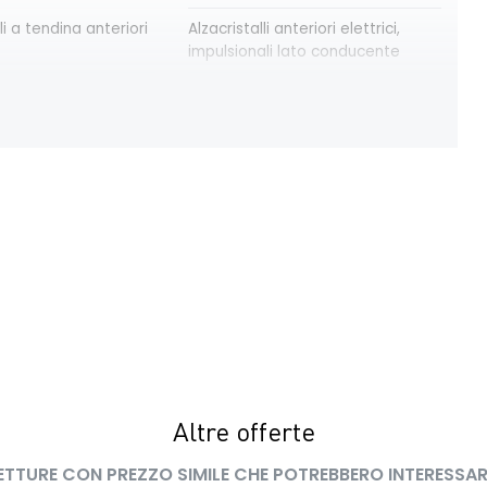
li a tendina anteriori
Alzacristalli anteriori elettrici,
impulsionali lato conducente
modulari nere
Bracciolo anteriore con vano
portaoggetti
trica delle porte
Cruise Control
ay con schermo TFT
Eco Mode
a pixelata con fari
HARM03
peed assistance ISA
Kit riparazione pneumatici
 LED con firma
Lunotto termico
Altre offerte
ETTURE CON PREZZO SIMILE CHE POTREBBERO INTERESSAR
interno con
Retrovisori esterni in tinta