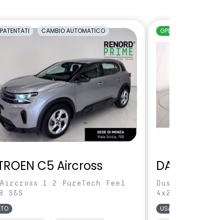
PATENTATI
CAMBIO AUTOMATICO
GPL
NEOPATENTAT
TROEN C5 Aircross
DACIA Dus
Aircross 1.2 PureTech Feel
Duster 1.0 tc
8 S&S
4x2 100cv
ATO
USATO