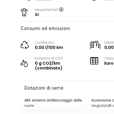
Neopatentati
Sì
Consumi ed emissioni
Combinato
Urba
0,00 l/100 km
0,00
Emissioni di CO2
Class
0 g CO2/km
Euro
(combinato)
Dotazioni di serie
ABS sistema antibloccaggio delle
Accensione a
ruote
tergicristall