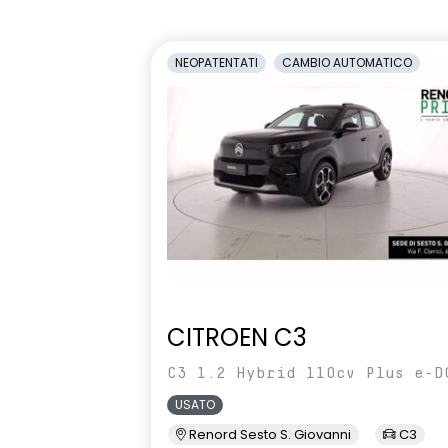
1/3-2/3
antiabbagli
Retrovisori laterali regolabili
Sedile condu
NEOPATENTATI
CAMBIO AUTOMATICO
elettricamente
altezza
Selleria Stepway in tessuto blu e
Sensori di pa
nero
Sistema di controllo della
Sistema di r
pressione pneumatici indiretto
vigilanza de
Volante in pelle TEP
Volante regol
profondità
CITROEN C3
C3 1.2 Hybrid 110cv Plus e-D
USATO
Renord Sesto S. Giovanni
C3