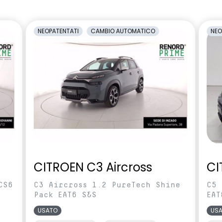
amento manuale
carrozzeria
cente regolabile in
Sedili con sistema isofix
NEOPATENTATI
CAMBIO AUTOMATICO
NEO
rcheggio posteriori
Shark Antenna
ilevamento stato di
Videocamera posteriore
l conducente
abile in altezza e
Voltante multifunzione
CITROEN C3 Aircross
CI
CS6
C3 Aircross 1.2 PureTech Shine
C5 
Pack EAT6 S&S
EAT
USATO
US