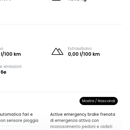
no
Extraurbano
 l/100 km
0,00 l/100 km
e emissioni
 6e
Mostra / Nascondi
utomatica fari e
Active emergency brake frenata
i con sensore pioggia
di emergenza attiva con
riconoscimento pedoni e ciclisti