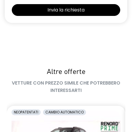
Selleria Stepway in tessuto blu e nero
Sensori di parcheggio posteriori
Shark Antenna
Sistema di controllo della pressione pneumatici indiretto
Sistema di rilevamento stato di vigilanza del conducente
Videocamera posteriore
Altre offerte
Volante in pelle TEP
VETTURE CON PREZZO SIMILE CHE POTREBBERO
Volante regolabile in altezza e profondità
INTERESSARTI
Voltante multifunzione
NEOPATENTATI
CAMBIO AUTOMATICO