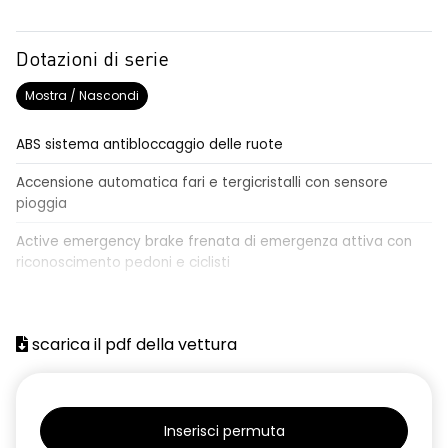
Dotazioni di serie
Mostra / Nascondi
ABS sistema antibloccaggio delle ruote
Accensione automatica fari e tergicristalli con sensore
pioggia
Active emergency brake frenata di emergenza attiva con
riconoscimento pedoni e ciclisti
Airbag frontale conducente e passeggero
Airbag laterali a tendina anteriori e posteriori
scarica il pdf della vettura
Alzacristalli anteriori elettrici, impulsionali lato conducente
Alzacristalli elettrici posteriori
Inserisci permuta