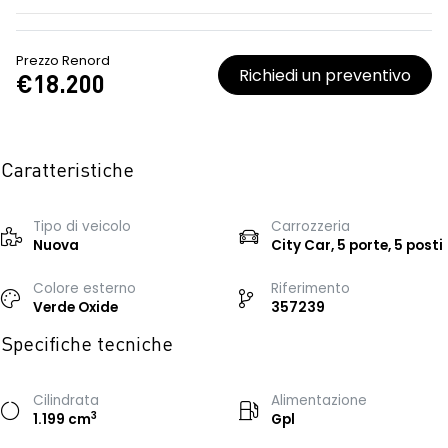
Prezzo Renord
Richiedi un preventivo
€18.200
Caratteristiche
Tipo di veicolo
Carrozzeria
Nuova
City Car, 5 porte, 5 posti
Colore esterno
Riferimento
Verde Oxide
357239
Specifiche tecniche
Cilindrata
Alimentazione
3
1.199 cm
Gpl