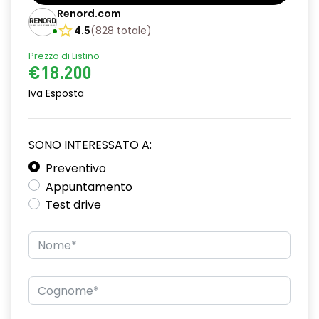
Barre tetto modulari nere
Renord.com
Bracciolo anteriore con vano portaoggetti
4.5
(
828
totale
)
Prezzo di Listino
Chiave pieghevole a 3 pulsanti
€18.200
Chiusura elettrica delle porte
Iva Esposta
Cruise Control
Distance warning avviso distanza di sicurezza
SONO INTERESSATO A:
Driver display con schermo TFT da 3,5''
Preventivo
Appuntamento
Eco Mode
Test drive
Emergency call soggetto alla disponibilità di rete
compatibile 2G/3G o 4G/5G in base al veicolo
Firma luminosa pixelata con fari full LED
HARM03
Illuminazione del bagagliaio