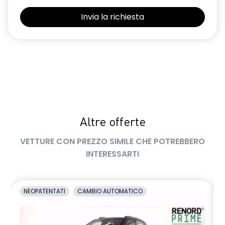
Selleria Stepway in tessuto blu e nero
Sensori di parcheggio posteriori
Shark Antenna
Sistema di controllo della pressione pneumatici indiretto
Sistema di rilevamento stato di vigilanza del conducente
Videocamera posteriore
Altre offerte
Volante in pelle TEP
VETTURE CON PREZZO SIMILE CHE POTREBBERO
Volante regolabile in altezza e profondità
INTERESSARTI
Voltante multifunzione
NEOPATENTATI
CAMBIO AUTOMATICO