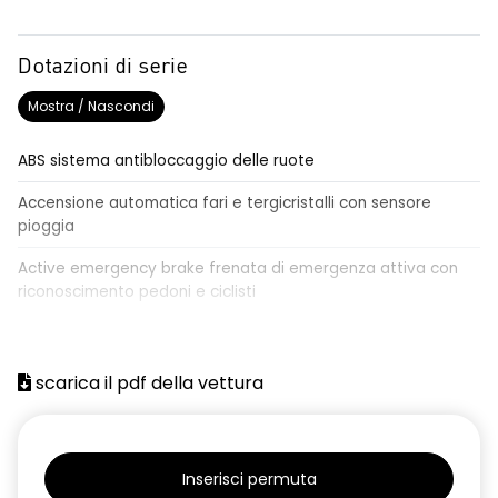
Dotazioni di serie
Mostra / Nascondi
ABS sistema antibloccaggio delle ruote
Accensione automatica fari e tergicristalli con sensore
pioggia
Active emergency brake frenata di emergenza attiva con
riconoscimento pedoni e ciclisti
Airbag frontale conducente e passeggero
Airbag laterali a tendina anteriori e posteriori
scarica il pdf della vettura
Alzacristalli anteriori elettrici, impulsionali lato conducente
Alzacristalli elettrici posteriori
Inserisci permuta