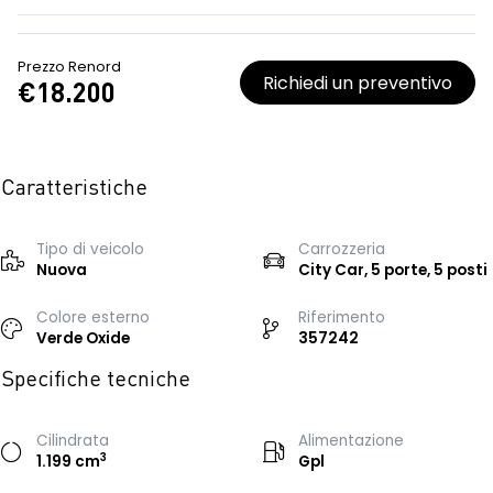
Prezzo Renord
Richiedi un preventivo
€18.200
Caratteristiche
Tipo di veicolo
Carrozzeria
Nuova
City Car, 5 porte, 5 posti
Colore esterno
Riferimento
Verde Oxide
357242
Specifiche tecniche
Cilindrata
Alimentazione
3
1.199 cm
Gpl