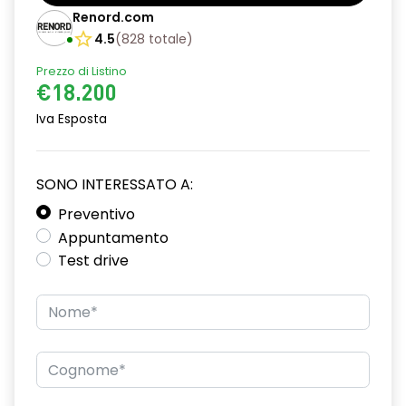
Barre tetto modulari nere
Renord.com
Bracciolo anteriore con vano portaoggetti
4.5
(
828
totale
)
Prezzo di Listino
Chiave pieghevole a 3 pulsanti
€18.200
Chiusura elettrica delle porte
Iva Esposta
Cruise Control
Distance warning avviso distanza di sicurezza
SONO INTERESSATO A:
Driver display con schermo TFT da 3,5''
Preventivo
Appuntamento
Eco Mode
Test drive
Emergency call soggetto alla disponibilità di rete
compatibile 2G/3G o 4G/5G in base al veicolo
Firma luminosa pixelata con fari full LED
HARM03
Illuminazione del bagagliaio