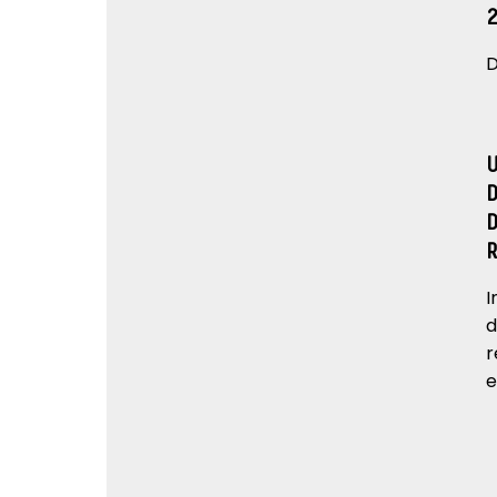
D
I
d
r
e