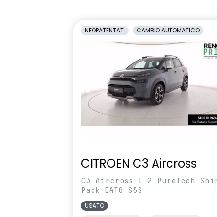
1/3-2/3
antiabbagli
Retrovisori laterali regolabili
Sedile condu
NEOPATENTATI
CAMBIO AUTOMATICO
elettricamente
altezza
Selleria Stepway in tessuto blu e
Sensori di pa
nero
Sistema di controllo della
Sistema di r
pressione pneumatici indiretto
vigilanza de
Volante in pelle TEP
Volante regol
profondità
CITROEN C3 Aircross
C3 Aircross 1.2 PureTech Shi
Pack EAT6 S&S
USATO