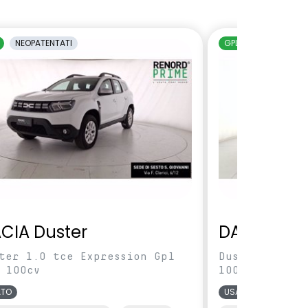
NEOPATENTATI
GPL
NEOPATENTAT
CIA Duster
DACIA Dus
ter 1.0 tce Expression Gpl
Duster 1.0 tc
 100cv
100cv
ATO
USATO