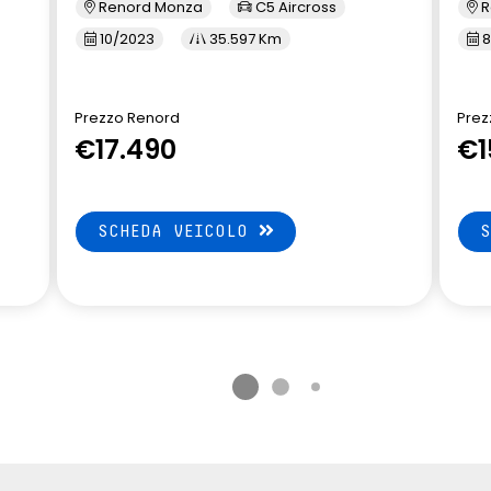
Renord Monza
C5 Aircross
R
10/2023
35.597 Km
8
Prezzo Renord
Prez
€17.490
€1
SCHEDA VEICOLO