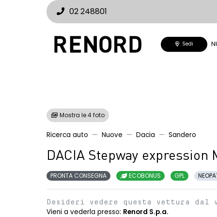
02 248801
N
Sedi
Mostra le 4 foto
Ricerca auto
Nuove
Dacia
Sandero
DACIA Stepway expression 
PRONTA CONSEGNA
ECOBONUS
GPL
NEOPA
Desideri vedere questa vettura dal 
Vieni a vederla presso:
Renord S.p.a.