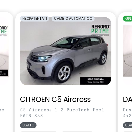
amento manuale
carrozzeria
cente regolabile in
Sedili con sistema isofix
NEOPATENTATI
CAMBIO AUTOMATICO
GPL
rcheggio posteriori
Shark Antenna
ilevamento stato di
Videocamera posteriore
l conducente
abile in altezza e
Voltante multifunzione
CITROEN C5 Aircross
DA
ne
C5 Aircross 1.2 PureTech Feel
Dus
EAT8 S&S
4x2
USATO
US