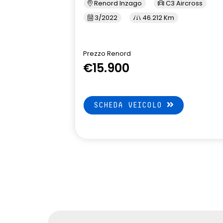
Renord Inzago
C3 Aircross
3/2022
46.212 Km
Prezzo Renord
€15.900
SCHEDA VEICOLO