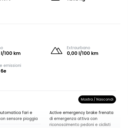
no
Extraurbano
 l/100 km
0,00 l/100 km
e emissioni
 6e
Mostra / Nascondi
utomatica fari e
Active emergency brake frenata
i con sensore pioggia
di emergenza attiva con
riconoscimento pedoni e ciclisti