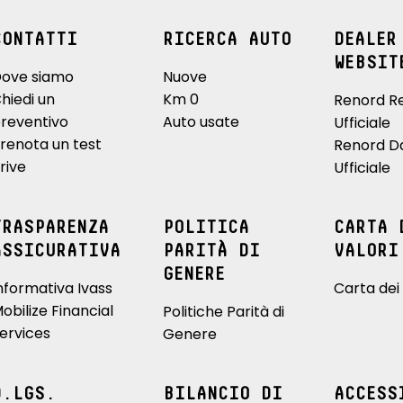
CONTATTI
RICERCA AUTO
DEALER
WEBSIT
ove siamo
Nuove
hiedi un
Km 0
Renord R
reventivo
Auto usate
Ufficiale
renota un test
Renord D
rive
Ufficiale
TRASPARENZA
POLITICA
CARTA 
ASSICURATIVA
PARITÀ DI
VALORI
GENERE
nformativa Ivass
Carta dei 
obilize Financial
Politiche Parità di
ervices
Genere
D.LGS.
BILANCIO DI
ACCESS