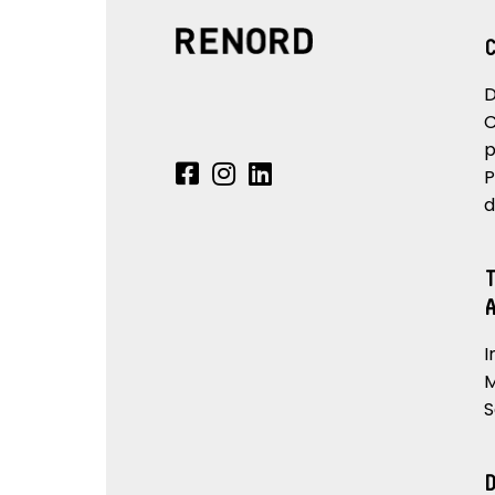
D
C
p
P
d
I
M
S