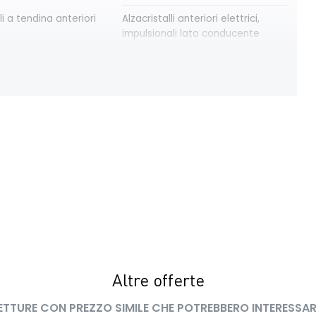
li a tendina anteriori
Alzacristalli anteriori elettrici,
impulsionali lato conducente
modulari nere
Bracciolo anteriore con vano
portaoggetti
trica delle porte
Cruise Control
ay con schermo TFT
Eco Mode
a pixelata con fari
HARM03
peed assistance ISA
Kit riparazione pneumatici
 LED con firma
Lunotto termico
Altre offerte
ETTURE CON PREZZO SIMILE CHE POTREBBERO INTERESSAR
interno con
Retrovisori esterni in tinta