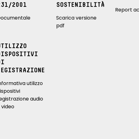
231/2001
SOSTENIBILITÀ
Report ac
ocumentale
Scarica versione
pdf
UTILIZZO
DISPOSITIVI
DI
REGISTRAZIONE
nformativa utilizzo
ispositivi
egistrazione audio
 video