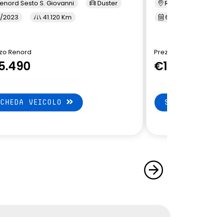
enord Sesto S. Giovanni
Duster
Renord Monza
/2023
41.120 Km
6/2023
5
zo Renord
Prezzo Renord
5.490
€15.790
SCHEDA VEICOLO
SCHEDA VEI