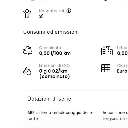
Neopatentati
Sì
Consumi ed emissioni
Combinato
Urba
0,00 l/100 km
0,00
Emissioni di CO2
Class
0 g CO2/km
Euro
(combinato)
Dotazioni di serie
ABS sistema antibloccaggio delle
Accensione a
ruote
tergicristall