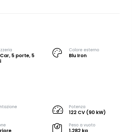
zzeria
Colore esterno
 Car, 5 porte, 5
Blu Iron
i
ntazione
Potenza
122 CV (90 kW)
one
Peso a vuoto
riore
1.282 kg