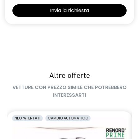
Selleria Stepway in tessuto blu e nero
Sensori di parcheggio posteriori
Shark Antenna
Sistema di controllo della pressione pneumatici indiretto
Sistema di rilevamento stato di vigilanza del conducente
Videocamera posteriore
Altre offerte
Volante in pelle TEP
VETTURE CON PREZZO SIMILE CHE POTREBBERO
Volante regolabile in altezza e profondità
INTERESSARTI
Voltante multifunzione
NEOPATENTATI
CAMBIO AUTOMATICO