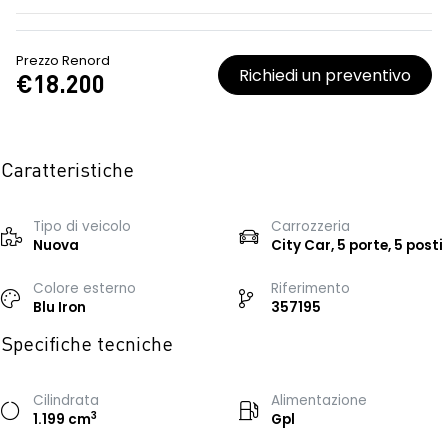
Prezzo Renord
Richiedi un preventivo
€18.200
Caratteristiche
Tipo di veicolo
Carrozzeria
Nuova
City Car, 5 porte, 5 posti
Colore esterno
Riferimento
Blu Iron
357195
Specifiche tecniche
Cilindrata
Alimentazione
3
1.199 cm
Gpl