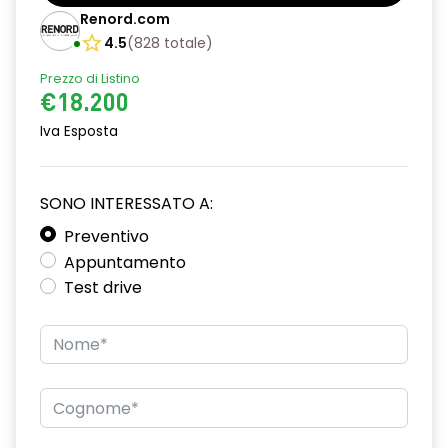
Barre tetto modulari nere
Renord.com
Bracciolo anteriore con vano portaoggetti
4.5
(
828
totale
)
Prezzo di Listino
Chiave pieghevole a 3 pulsanti
€18.200
Chiusura elettrica delle porte
Iva Esposta
Cruise Control
Distance warning avviso distanza di sicurezza
SONO INTERESSATO A:
Driver display con schermo TFT da 3,5''
Preventivo
Appuntamento
Eco Mode
Test drive
Emergency call soggetto alla disponibilità di rete
compatibile 2G/3G o 4G/5G in base al veicolo
Firma luminosa pixelata con fari full LED
HARM03
Illuminazione del bagagliaio