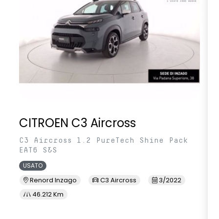
CITROEN C3 Aircross
C3 Aircross 1.2 PureTech Shine Pack
EAT6 S&S
USATO
Renord Inzago
C3 Aircross
3/2022
46.212 Km