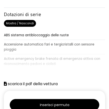
Dotazioni di serie
Mostra / Nascondi
ABS sistema antibloccaggio delle ruote
Accensione automatica fari e tergicristalli con sensore
pioggia
Active emergency brake frenata di emergenza attiva con
riconoscimento pedoni e ciclisti
Airbag frontale conducente e passeggero
Airbag laterali a tendina anteriori e posteriori
scarica il pdf della vettura
Alzacristalli anteriori elettrici, impulsionali lato conducente
Alzacristalli elettrici posteriori
Inserisci permuta