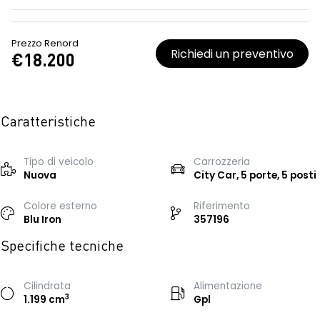
Prezzo Renord
Richiedi un preventivo
€18.200
Caratteristiche
Tipo di veicolo
Carrozzeria
Nuova
City Car, 5 porte, 5 posti
Colore esterno
Riferimento
Blu Iron
357196
Specifiche tecniche
Cilindrata
Alimentazione
3
1.199 cm
Gpl