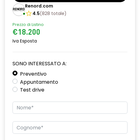
Barre tetto modulari nere
Renord.com
Bracciolo anteriore con vano portaoggetti
4.5
(
828
totale
)
Prezzo di Listino
Chiave pieghevole a 3 pulsanti
€18.200
Chiusura elettrica delle porte
Iva Esposta
Cruise Control
Distance warning avviso distanza di sicurezza
SONO INTERESSATO A:
Driver display con schermo TFT da 3,5''
Preventivo
Appuntamento
Eco Mode
Test drive
Emergency call soggetto alla disponibilità di rete
compatibile 2G/3G o 4G/5G in base al veicolo
Firma luminosa pixelata con fari full LED
HARM03
Illuminazione del bagagliaio