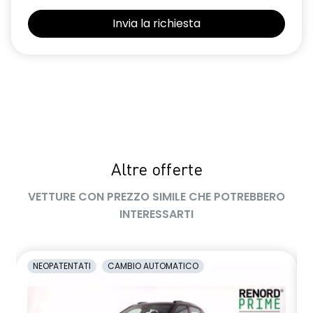
Selleria Stepway in tessuto blu e nero
Sensori di parcheggio posteriori
Shark Antenna
Sistema di controllo della pressione pneumatici indiretto
Sistema di rilevamento stato di vigilanza del conducente
Videocamera posteriore
Altre offerte
Volante in pelle TEP
VETTURE CON PREZZO SIMILE CHE POTREBBERO
Volante regolabile in altezza e profondità
INTERESSARTI
Voltante multifunzione
NEOPATENTATI
CAMBIO AUTOMATICO