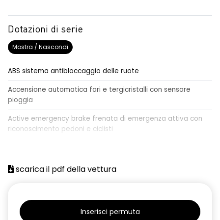
Dotazioni di serie
Mostra / Nascondi
ABS sistema antibloccaggio delle ruote
Accensione automatica fari e tergicristalli con sensore
pioggia
Active emergency brake frenata di emergenza attiva con
riconoscimento pedoni e ciclisti
Airbag frontale conducente e passeggero
Airbag laterali a tendina anteriori e posteriori
scarica il pdf della vettura
Alzacristalli anteriori elettrici, impulsionali lato conducente
Alzacristalli elettrici posteriori
Inserisci permuta