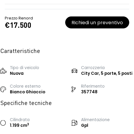
Prezzo Renord
Richiedi un preventivo
€17.500
Caratteristiche
Tipo di veicolo
Carrozzeria
Nuova
City Car, 5 porte, 5 posti
Colore esterno
Riferimento
Bianco Ghiaccio
357748
Specifiche tecniche
Cilindrata
Alimentazione
3
1.199 cm
Gpl