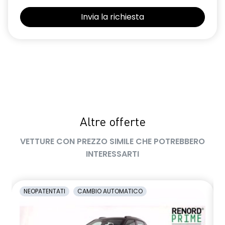
Selleria Stepway in tessuto blu e nero
Sensori di parcheggio posteriori
Shark Antenna
Sistema di controllo della pressione pneumatici indiretto
Sistema di rilevamento stato di vigilanza del conducente
Videocamera posteriore
Altre offerte
Volante in pelle TEP
VETTURE CON PREZZO SIMILE CHE POTREBBERO
Volante regolabile in altezza e profondità
INTERESSARTI
Voltante multifunzione
NEOPATENTATI
CAMBIO AUTOMATICO