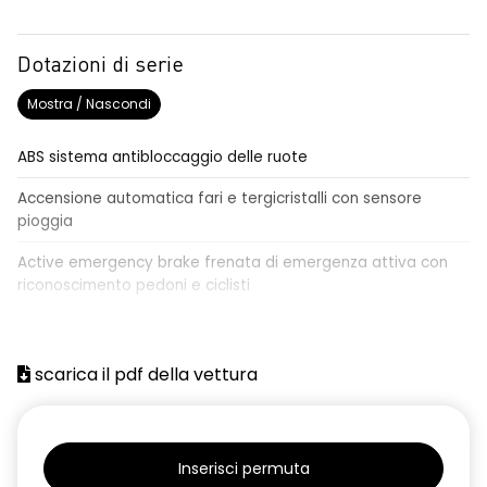
Dotazioni di serie
Mostra / Nascondi
ABS sistema antibloccaggio delle ruote
Accensione automatica fari e tergicristalli con sensore
pioggia
Active emergency brake frenata di emergenza attiva con
riconoscimento pedoni e ciclisti
Airbag frontale conducente e passeggero
Airbag laterali a tendina anteriori e posteriori
scarica il pdf della vettura
Alzacristalli anteriori elettrici, impulsionali lato conducente
Alzacristalli elettrici posteriori
Inserisci permuta