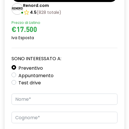
Barre tetto modulari nere
Renord.com
Bracciolo anteriore con vano portaoggetti
4.5
(
828
totale
)
Prezzo di Listino
Chiave pieghevole a 3 pulsanti
€17.500
Chiusura elettrica delle porte
Iva Esposta
Cruise Control
Distance warning avviso distanza di sicurezza
SONO INTERESSATO A:
Driver display con schermo TFT da 3,5''
Preventivo
Appuntamento
Eco Mode
Test drive
Emergency call soggetto alla disponibilità di rete
compatibile 2G/3G o 4G/5G in base al veicolo
Firma luminosa pixelata con fari full LED
HARM03
Illuminazione del bagagliaio