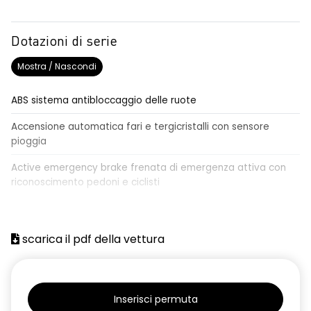
Dotazioni di serie
Mostra / Nascondi
ABS sistema antibloccaggio delle ruote
Accensione automatica fari e tergicristalli con sensore
pioggia
Active emergency brake frenata di emergenza attiva con
riconoscimento pedoni e ciclisti
Airbag frontale conducente e passeggero
Airbag laterali a tendina anteriori e posteriori
scarica il pdf della vettura
Alzacristalli anteriori elettrici, impulsionali lato conducente
Alzacristalli elettrici posteriori
Inserisci permuta