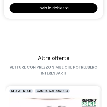
Selleria Stepway in tessuto blu e nero
Sensori di parcheggio posteriori
Shark Antenna
Sistema di controllo della pressione pneumatici indiretto
Sistema di rilevamento stato di vigilanza del conducente
Videocamera posteriore
Altre offerte
Volante in pelle TEP
VETTURE CON PREZZO SIMILE CHE POTREBBERO
Volante regolabile in altezza e profondità
INTERESSARTI
Voltante multifunzione
NEOPATENTATI
CAMBIO AUTOMATICO