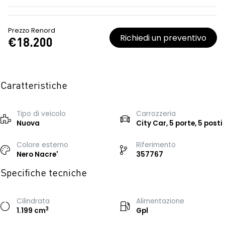
Prezzo Renord
Richiedi un preventivo
€18.200
Caratteristiche
Tipo di veicolo
Carrozzeria
Nuova
City Car, 5 porte, 5 posti
Colore esterno
Riferimento
Nero Nacre'
357767
Specifiche tecniche
Cilindrata
Alimentazione
3
1.199 cm
Gpl