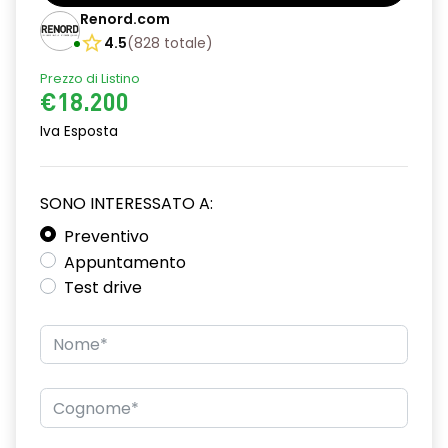
Barre tetto modulari nere
Renord.com
Bracciolo anteriore con vano portaoggetti
4.5
(
828
totale
)
Prezzo di Listino
Chiave pieghevole a 3 pulsanti
€18.200
Chiusura elettrica delle porte
Iva Esposta
Cruise Control
Distance warning avviso distanza di sicurezza
SONO INTERESSATO A:
Driver display con schermo TFT da 3,5''
Preventivo
Appuntamento
Eco Mode
Test drive
Emergency call soggetto alla disponibilità di rete
compatibile 2G/3G o 4G/5G in base al veicolo
Firma luminosa pixelata con fari full LED
HARM03
Illuminazione del bagagliaio