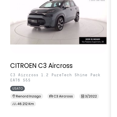
CITROEN C3 Aircross
C3 Aircross 1.2 PureTech Shine Pack
EAT6 S&S
USATO
Renord Inzago
C3 Aircross
3/2022
46.212 Km