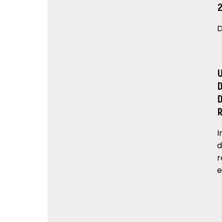
D
I
d
r
e