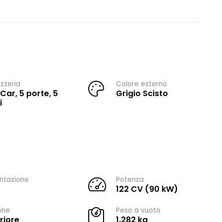
zzeria
Colore esterno
 Car, 5 porte, 5
Grigio Scisto
i
ntazione
Potenza
122 CV (90 kW)
one
Peso a vuoto
riore
1.282 kg