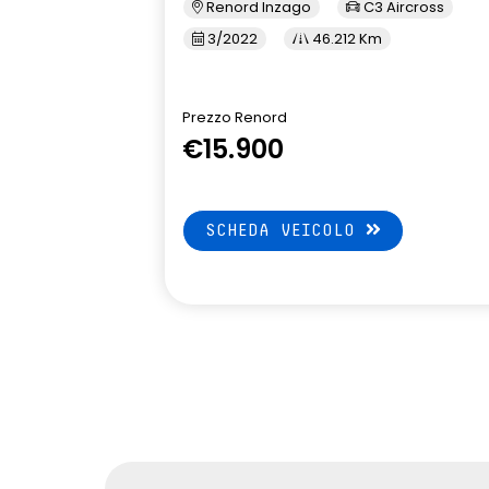
Renord Inzago
C3 Aircross
3/2022
46.212 Km
Prezzo Renord
€15.900
SCHEDA VEICOLO