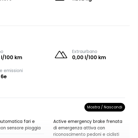
no
Extraurbano
 l/100 km
0,00 l/100 km
e emissioni
 6e
Mostra / Nascondi
utomatica fari e
Active emergency brake frenata
i con sensore pioggia
di emergenza attiva con
riconoscimento pedoni e ciclisti