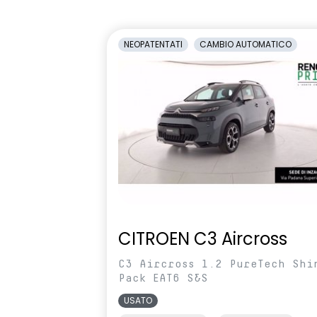
1/3-2/3
antiabbagli
Retrovisori laterali regolabili
Sedile condu
NEOPATENTATI
CAMBIO AUTOMATICO
elettricamente
altezza
Selleria Stepway in tessuto blu e
Sensori di pa
nero
Sistema di controllo della
Sistema di r
pressione pneumatici indiretto
vigilanza de
Volante in pelle TEP
Volante regol
profondità
CITROEN C3 Aircross
C3 Aircross 1.2 PureTech Shi
Pack EAT6 S&S
USATO