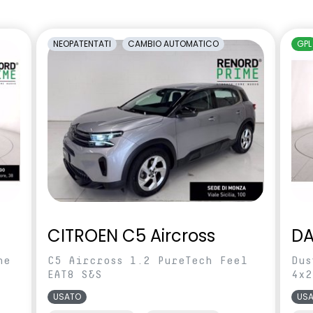
amento manuale
carrozzeria
cente regolabile in
Sedili con sistema isofix
NEOPATENTATI
CAMBIO AUTOMATICO
GPL
rcheggio posteriori
Shark Antenna
ilevamento stato di
Videocamera posteriore
l conducente
abile in altezza e
Voltante multifunzione
CITROEN C5 Aircross
DA
ne
C5 Aircross 1.2 PureTech Feel
Dus
EAT8 S&S
4x2
USATO
US