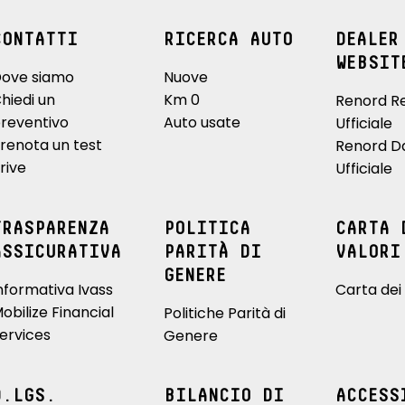
CONTATTI
RICERCA AUTO
DEALER
WEBSIT
ove siamo
Nuove
hiedi un
Km 0
Renord R
reventivo
Auto usate
Ufficiale
renota un test
Renord D
rive
Ufficiale
TRASPARENZA
POLITICA
CARTA 
ASSICURATIVA
PARITÀ DI
VALORI
GENERE
nformativa Ivass
Carta dei 
obilize Financial
Politiche Parità di
ervices
Genere
D.LGS.
BILANCIO DI
ACCESS