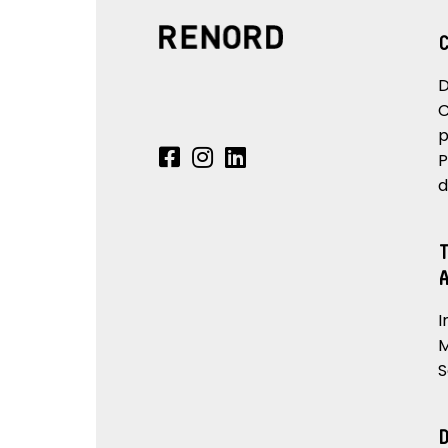
D
C
p
P
d
I
M
S