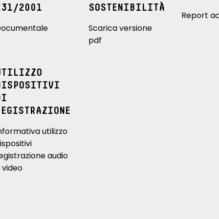
231/2001
SOSTENIBILITÀ
Report ac
ocumentale
Scarica versione
pdf
UTILIZZO
DISPOSITIVI
DI
REGISTRAZIONE
nformativa utilizzo
ispositivi
egistrazione audio
 video