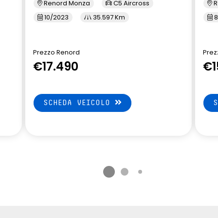
Renord Monza
C5 Aircross
R
10/2023
35.597 Km
8
Prezzo Renord
Prez
€17.490
€1
SCHEDA VEICOLO