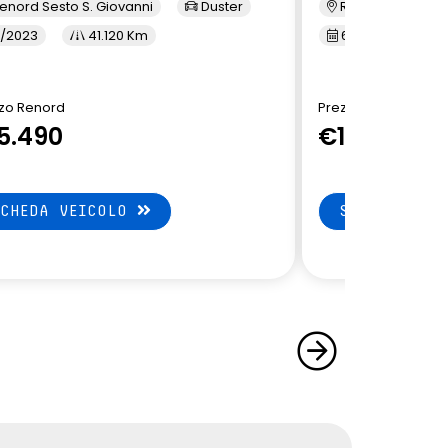
enord Sesto S. Giovanni
Duster
Renord Monza
/2023
41.120 Km
6/2023
5
zo Renord
Prezzo Renord
5.490
€15.790
SCHEDA VEICOLO
SCHEDA VEI