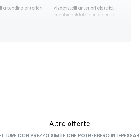
li a tendina anteriori
Alzacristalli anteriori elettrici,
impulsionali lato conducente
modulari nere
Bracciolo anteriore con vano
portaoggetti
trica delle porte
Cruise Control
ay con schermo TFT
Eco Mode
a pixelata con fari
HARM03
peed assistance ISA
Kit riparazione pneumatici
 LED con firma
Lunotto termico
Altre offerte
ETTURE CON PREZZO SIMILE CHE POTREBBERO INTERESSAR
interno con
Retrovisori esterni in tinta