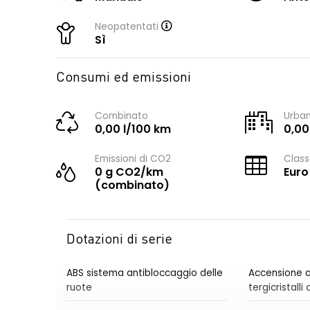
Neopatentati
Sì
Consumi ed emissioni
Combinato
Urba
0,00 l/100 km
0,00
Emissioni di CO2
Class
0 g CO2/km
Euro
(combinato)
Dotazioni di serie
ABS sistema antibloccaggio delle
Accensione a
ruote
tergicristall