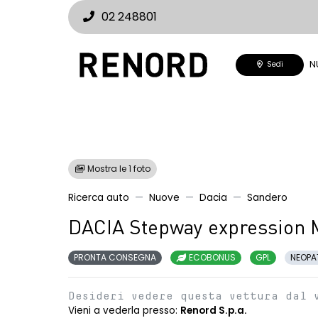
02 248801
N
Sedi
Mostra le 1 foto
Ricerca auto
Nuove
Dacia
Sandero
DACIA Stepway expression 
PRONTA CONSEGNA
ECOBONUS
GPL
NEOPA
Desideri vedere questa vettura dal 
Vieni a vederla presso:
Renord S.p.a.