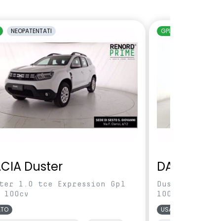
NEOPATENTATI
GPL
NEOPATENTAT
CIA Duster
DACIA Dus
ter 1.0 tce Expression Gpl
Duster 1.0 tc
 100cv
100cv
ATO
USATO